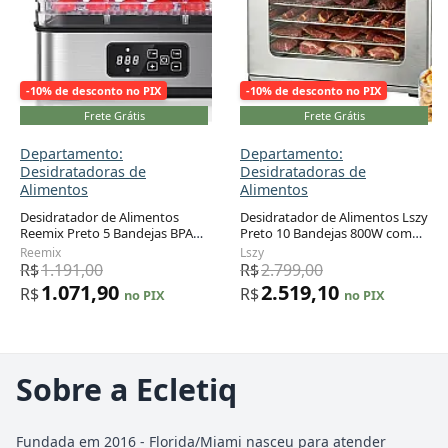
-10% de desconto no PIX
-10% de desconto no PIX
Frete Grátis
Frete Grátis
Departamento:
Departamento:
Desidratadoras de
Desidratadoras de
Alimentos
Alimentos
Desidratador de Alimentos
Desidratador de Alimentos Lszy
Reemix Preto 5 Bandejas BPA
Preto 10 Bandejas 800W com
Free Display LCD Controle de
Timer 72h e Controle de
Reemix
Lszy
Temperatura 250W
Temperatura 120V
R$
1.191,00
R$
2.799,00
1.071,90
2.519,10
R$
R$
no PIX
no PIX
Sobre a Ecletiq
Fundada em 2016 - Florida/Miami nasceu para atender