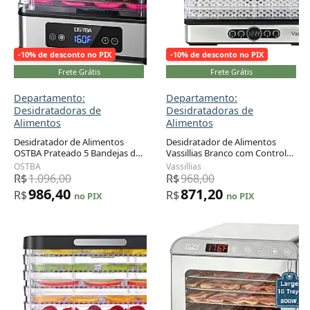
-10% de desconto no PIX
-10% de desconto no PIX
Frete Grátis
Frete Grátis
Departamento:
Departamento:
Desidratadoras de
Desidratadoras de
Alimentos
Alimentos
Desidratador de Alimentos
Desidratador de Alimentos
OSTBA Prateado 5 Bandejas de
Vassillias Branco com Controle
Adicionar ao carrinho
Adicionar ao carrinho
Aço Inoxidável 400W Timer 48h
de Temperatura e 5 Bandejas
OSTBA
Vassillias
120V
Livres de BPA 400W 120V
R$
1.096,00
R$
968,00
986,40
871,20
R$
R$
no PIX
no PIX