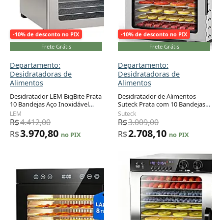
-10% de desconto no PIX
-10% de desconto no PIX
Frete Grátis
Frete Grátis
Departamento:
Departamento:
Desidratadoras de
Desidratadoras de
Alimentos
Alimentos
Desidratador LEM BigBite Prata
Desidratador de Alimentos
10 Bandejas Aço Inoxidável
Suteck Prata com 10 Bandejas
Adicionar ao carrinho
Adicionar ao carrinho
800W 120V
de Aço Inoxidável e Dupla
LEM
Suteck
Ventilação 110V
R$
4.412,00
R$
3.009,00
3.970,80
2.708,10
R$
R$
no PIX
no PIX