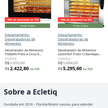
-10% de desconto no PIX
-10% de desconto no PIX
Frete Grátis
Frete Grátis
Departamento:
Departamento:
Desidratadoras de
Desidratadoras de
Alimentos
Alimentos
Desidratador de Alimentos
Desidratador de Alimentos
PSIIDAN Preto e Cinza 8
Gottinfurt Prata 12 Bandejas
Bandejas Temperatura
1100W 110V
PSIIDAN
Gottinfurt
Ajustável 650W 110V
R$
2.692,00
R$
5.884,00
2.422,80
5.295,60
R$
R$
no PIX
no PIX
Sobre a Ecletiq
Fundada em 2016 - Florida/Miami nasceu para atender