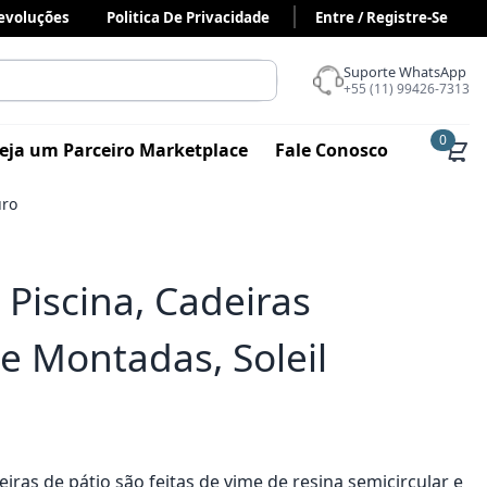
Devoluções
Politica De Privacidade
Entre / Registre-Se
Suporte WhatsApp
+55 (11) 99426-7313
0
eja um Parceiro Marketplace
Fale Conosco
uro
Piscina, Cadeiras
te Montadas, Soleil
iras de pátio são feitas de vime de resina semicircular e