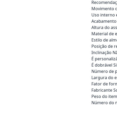
Recomendaçã
Movimento d
Uso interno 
Acabamento 
Altura do as
Material de 
Estilo de al
Posição de r
Inclinação N
É personaliz
É dobrável S
Número de po
Largura do e
Fator de for
Fabricante So
Peso do item
Número do m
Adicionar ao ca