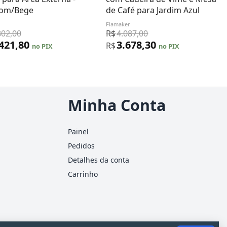
om/Bege
de Café para Jardim Azul
Flamaker
802,00
R$
4.087,00
.421,80
3.678,30
R$
no PIX
no PIX
Minha Conta
Painel
Pedidos
Detalhes da conta
Carrinho