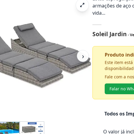
armações de aço c
vida...
Soleil Jardin
- V
›
Produto in
Este item est
disponibilidad
Fale com a no
Falar no W
Todos os Imp
O valor já in