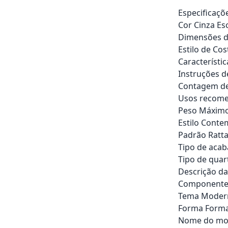
Especificaçõ
Cor Cinza Es
Dimensões do
Estilo de Cos
Característic
Instruções 
Contagem de
Usos recome
Peso Máximo
Estilo Cont
Padrão Ratt
Tipo de aca
Tipo de quar
Descrição da 
Componentes
Tema Moder
Forma Forma
Nome do mode