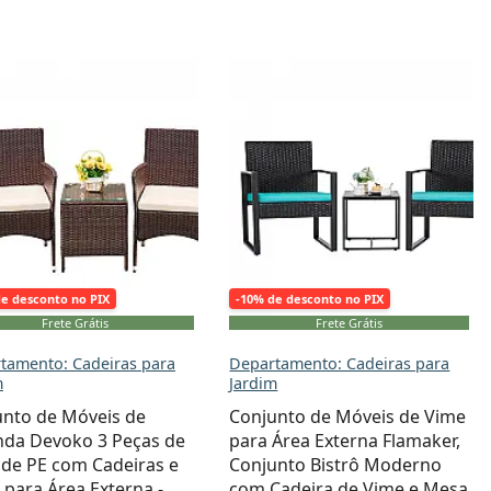
de desconto no PIX
-10% de desconto no PIX
Frete Grátis
Frete Grátis
tamento: Cadeiras para
Departamento: Cadeiras para
m
Jardim
unto de Móveis de
Conjunto de Móveis de Vime
nda Devoko 3 Peças de
para Área Externa Flamaker,
de PE com Cadeiras e
Conjunto Bistrô Moderno
para Área Externa -
com Cadeira de Vime e Mesa