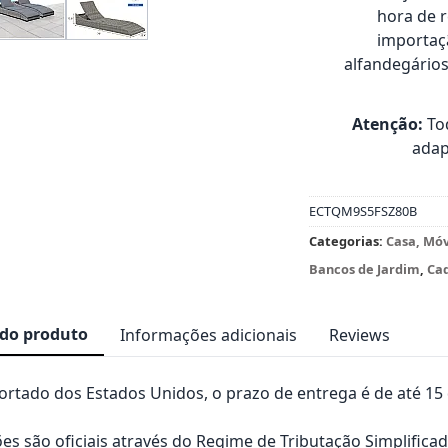
hora de 
importaçã
alfandegário
Atenção:
Tod
adap
ECTQM9S5FSZ80B
Categorias:
Casa, Mó
Bancos de Jardim
,
Cad
 do produto
Informações adicionais
Reviews
rtado dos Estados Unidos, o prazo de entrega é de até 15 d
es são oficiais através do Regime de Tributação Simplificad