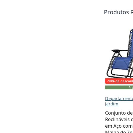
Produtos 
-10% de descon
Fre
Departamento
Jardim
Conjunto de
Reclináveis 
em Aço com
Malha de Ze