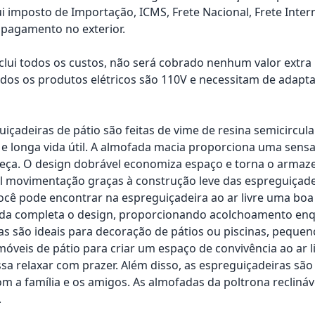
ui imposto de Importação, ICMS, Frete Nacional, Frete Inter
pagamento no exterior.
nclui todos os custos, não será cobrado nenhum valor extr
os os produtos elétricos são 110V e necessitam de adapta
uiçadeiras de pátio são feitas de vime de resina semicircu
 e longa vida útil. A almofada macia proporciona uma sens
beça. O design dobrável economiza espaço e torna o arma
il movimentação graças à construção leve das espreguiçade
você pode encontrar na espreguiçadeira ao ar livre uma boa
ída completa o design, proporcionando acolchoamento enqu
as são ideais para decoração de pátios ou piscinas, peque
óveis de pátio para criar um espaço de convivência ao ar 
sa relaxar com prazer. Além disso, as espreguiçadeiras sã
om a família e os amigos. As almofadas da poltrona reclináv
.