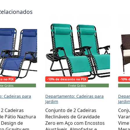
Relacionados
to no PIX
-10% de desconto no PIX
-10% 
te Grátis
Frete Grátis
: Cadeiras para
Departamento: Cadeiras para
Depar
Jardim
Jardi
 2 Cadeiras
Conjunto de 2 Cadeiras
Conj
de Pátio Nazhura
Reclináveis de Gravidade
Vara
 Design de
Zero em Aço com Encostos
Vime 
ro Gravity em
Ajustáveis, Almofadas e
Mesa 