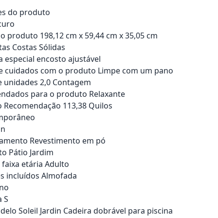
es do produto
curo
 produto 198,12 cm x 59,44 cm x 35,05 cm
tas Costas Sólidas
a especial encosto ajustável
de cuidados com o produto Limpe com um pano
 unidades 2,0 Contagem
ndados para o produto Relaxante
 Recomendação 113,38 Quilos
emporâneo
an
bamento Revestimento em pó
to Pátio Jardim
faixa etária Adulto
 incluídos Almofada
no
 S
lo Soleil Jardin Cadeira dobrável para piscina