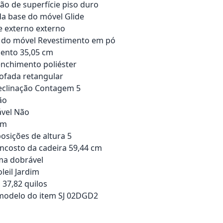
o de superfície piso duro
a base do móvel Glide
e externo externo
do móvel Revestimento em pó
sento 35,05 cm
enchimento poliéster
mofada retangular
eclinação Contagem 5
ão
ável Não
im
sições de altura 5
ncosto da cadeira 59,44 cm
ma dobrável
leil Jardim
 37,82 quilos
odelo do item SJ 02DGD2
rrinho
Adicionar ao carrinho
Adici