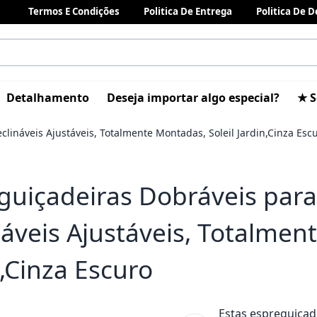
Termos E Condições
Politica De Entrega
Politica De 
Detalhamento
Deseja importar algo especial?
★ S
clináveis Ajustáveis, Totalmente Montadas, Soleil Jardin,Cinza Esc
guiçadeiras Dobráveis para 
náveis Ajustáveis, Totalmen
n,Cinza Escuro
Estas espreguiçade