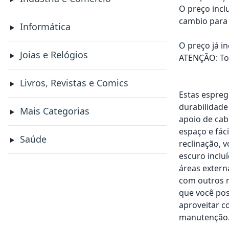
O preço incl
cambio para 
Informática
O preço já i
Joias e Relógios
ATENÇÃO: Tod
Livros, Revistas e Comics
Estas espreg
durabilidade
Mais Categorias
apoio de ca
espaço e fác
Saúde
reclinação, 
escuro inclu
áreas extern
com outros m
que você pos
aproveitar c
manutenção