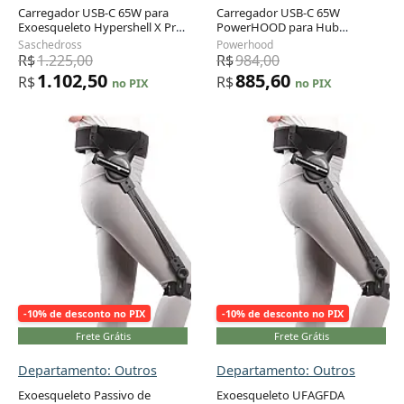
Carregador USB-C 65W para
Carregador USB-C 65W
Exoesqueleto Hypershell X Pro
PowerHOOD para Hub
Adicionar ao carrinho
Adicionar ao carrinho
Go Carbon — Compatível com
Hypershell 4 Portas —
Saschedross
Powerhood
Todas as Séries
Certificado UL
R$
1.225,00
R$
984,00
1.102,50
885,60
R$
R$
no PIX
no PIX
-10% de desconto no PIX
-10% de desconto no PIX
Frete Grátis
Frete Grátis
Departamento: Outros
Departamento: Outros
Exoesqueleto Passivo de
Exoesqueleto UFAGFDA