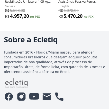
Reabilitação Unilateral 1,05 kg
Assistência Passiva Perna
Fibra de Carbono 3 Níveis
Direita 1,05 kg 3 Níveis de Força
Generic
Ufagfda
Ajuste
R$
5.508,00
R$
6.078,00
4.957,20
5.470,20
R$
R$
no PIX
no PIX
Sobre a Ecletiq
Fundada em 2016 - Florida/Miami nasceu para atender
consumidores brasileiros que desejam adquirir produtos
importados de boa qualidade, através do processo de
Importação Direta, de forma lícita, com garantia de 3 meses e
oferecendo assistência técnica no Brasil.