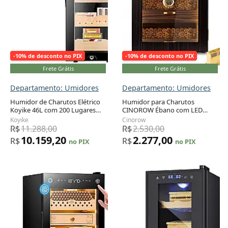
-10% de desconto no PIX
-10% de desconto no PIX
Frete Grátis
Frete Grátis
Departamento: Umidores
Departamento: Umidores
Humidor de Charutos Elétrico
Humidor para Charutos
Koyike 46L com 200 Lugares
CINOROW Ébano com LED
Adicionar ao carrinho
Adicionar ao carrinho
Temperatura e Umidade
Ajustável 150 Charutos 3
Koyike
Cinorow
Controladas
Gavetas Cedro
R$
11.288,00
R$
2.530,00
10.159,20
2.277,00
R$
R$
no PIX
no PIX