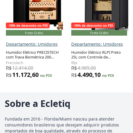
-10% de desconto no PIX
-10% de desconto no PIX
Frete Grátis
Frete Grátis
Departamento: Umidores
Departamento: Umidores
Humidor Elétrico PRECISTECH
Humidor Elétrico RLPI Preto
com Trava Biométrica 200
25L com Controle de
Cigarros 60L WiFi 240V
Temperatura e Umidade 115V
Precistech
Rlpi
R$
12.414,00
R$
4.989,00
11.172,60
4.490,10
R$
R$
no PIX
no PIX
Sobre a Ecletiq
Fundada em 2016 - Florida/Miami nasceu para atender
consumidores brasileiros que desejam adquirir produtos
importados de boa qualidade, através do processo de