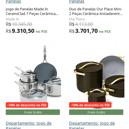
Panelas
Panelas
Jogo de Panelas Made In
Duo de Panelas Our Place Mini
CeramiClad 7 Peças Cerâmica
2 Peças Cerâmica Antiaderente
Adicionar ao carrinho
Adicionar ao carrinho
Antiaderente Livre de PFAS Aço
Livre de PFAS Vapor
Made In
Our Place
Inox 5-Camadas
R$
10.345,00
R$
4.113,00
9.310,50
3.701,70
R$
R$
no PIX
no PIX
-10% de desconto no PIX
-10% de desconto no PIX
Frete Grátis
Frete Grátis
Departamento: Jogo de
Departamento: Jogo de
Panelas
Panelas