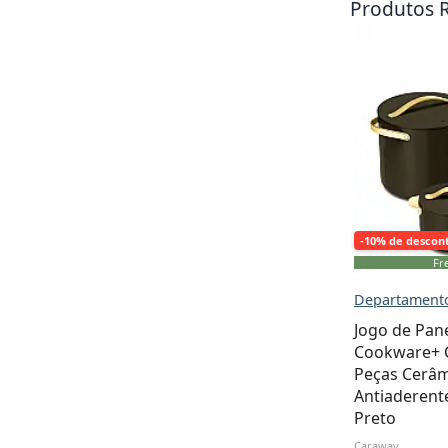
Produtos 
-10% de descon
Fre
Departamento
Jogo de Pan
Cookware+ C
Peças Cerâm
Antiaderente
Preto
Caraway