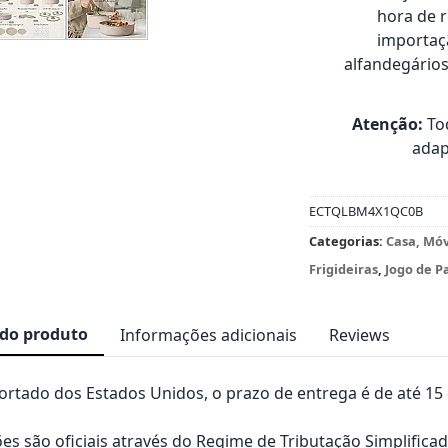
hora de 
importaçã
alfandegário
Atenção:
Tod
adap
ECTQLBM4X1QC0B
Categorias:
Casa, Mó
Frigideiras
,
Jogo de P
 do produto
Informações adicionais
Reviews
rtado dos Estados Unidos, o prazo de entrega é de até 15 d
es são oficiais através do Regime de Tributação Simplificad