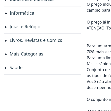
O preço incl
cambio para 
Informática
O preço já i
Joias e Relógios
ATENÇÃO: Tod
Livros, Revistas e Comics
Para um armá
70% mais esp
Mais Categorias
Para uma lim
fácil e rápi
Saúde
Conjunto de 
os tipos de 
Você não abr
desempenho a
O conjunto in