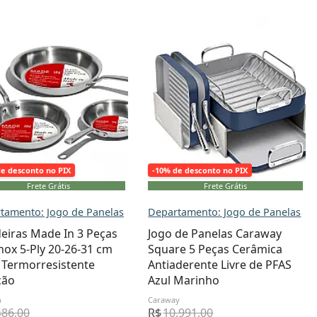
de desconto no PIX
-10% de desconto no PIX
Frete Grátis
Frete Grátis
tamento: Jogo de Panelas
Departamento: Jogo de Panelas
deiras Made In 3 Peças
Jogo de Panelas Caraway
nox 5-Ply 20-26-31 cm
Square 5 Peças Cerâmica
 Termorresistente
Antiaderente Livre de PFAS
ção
Azul Marinho
n
Caraway
486,00
R$
10.991,00