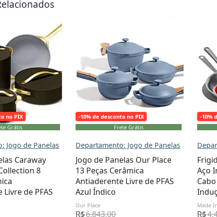
Relacionados
to no PIX
-10% de desconto no PIX
-10% 
te Grátis
Frete Grátis
: Jogo de Panelas
Departamento: Jogo de Panelas
Depar
elas Caraway
Jogo de Panelas Our Place
Frigi
ollection 8
13 Peças Cerâmica
Aço I
ica
Antiaderente Livre de PFAS
Cabo
 Livre de PFAS
Azul Índico
Indu
Our Place
Made I
R$
6.843,00
R$
4.