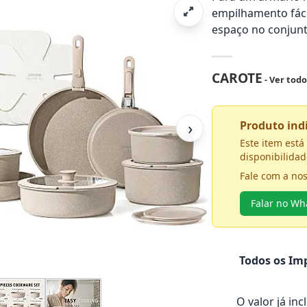
empilhamento fáci
espaço no conjunt
CAROTE
- Ver tod
›
Produto in
Este item est
disponibilidad
Fale com a no
Falar no W
Todos os Imp
O valor já in