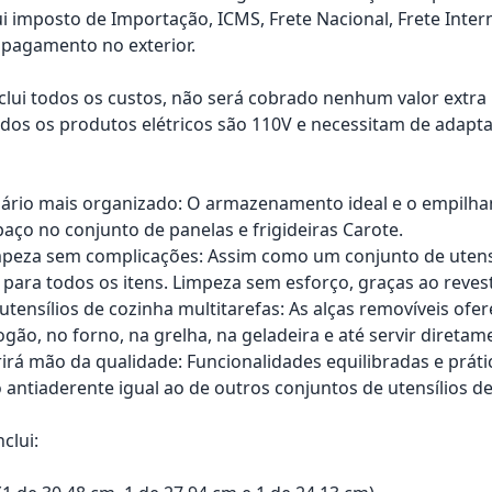
ui imposto de Importação, ICMS, Frete Nacional, Frete Inter
pagamento no exterior.
nclui todos os custos, não será cobrado nenhum valor extr
os os produtos elétricos são 110V e necessitam de adapta
rio mais organizado: O armazenamento ideal e o empilham
aço no conjunto de panelas e frigideiras Carote.
peza sem complicações: Assim como um conjunto de utensíl
da para todos os itens. Limpeza sem esforço, graças ao reve
utensílios de cozinha multitarefas: As alças removíveis o
fogão, no forno, na grelha, na geladeira e até servir diret
irá mão da qualidade: Funcionalidades equilibradas e prátic
ntiaderente igual ao de outros conjuntos de utensílios de
clui: