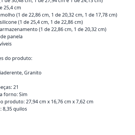
 (1 de 30,48 cm, 1 de 27,94 cm e 1 de 24,13 cm)
de 25,4 cm
 molho (1 de 22,86 cm, 1 de 20,32 cm, 1 de 17,78 cm)
ilicone (1 de 25,4 cm, 1 de 22,86 cm)
armazenamento (1 de 22,86 cm, 1 de 20,32 cm)
 de panela
víveis
es do produto:
tiaderente, Granito
eças: 21
a forno: Sim
 produto: 27,94 cm x 16,76 cm x 7,62 cm
 8,35 quilos
rrinho
Adicionar ao carrinho
Adici