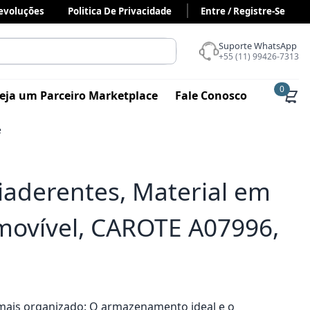
Devoluções
Politica De Privacidade
Entre / Registre-Se
Suporte WhatsApp
+55 (11) 99426-7313
0
eja um Parceiro Marketplace
Fale Conosco
e
tiaderentes, Material em
movível, CAROTE A07996,
mais organizado: O armazenamento ideal e o