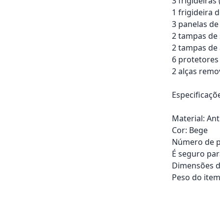
3 frigideiras
1 frigideira 
3 panelas de
2 tampas de s
2 tampas de 
6 protetores
2 alças remo
Especificaçõ
Material: An
Cor: Bege
Número de p
É seguro par
Dimensões do
Peso do item:
Adicionar ao ca