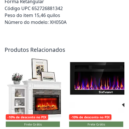
Forma Retangular
Código UPC 652726881342
Peso do item 15,46 quilos
Número do modelo: XH050A
Adicionar ao carrinho
Adicionar ao carrinho
Produtos Relacionados
-10% de desconto no PIX
-10% de desconto no PIX
Frete Grátis
Frete Grátis