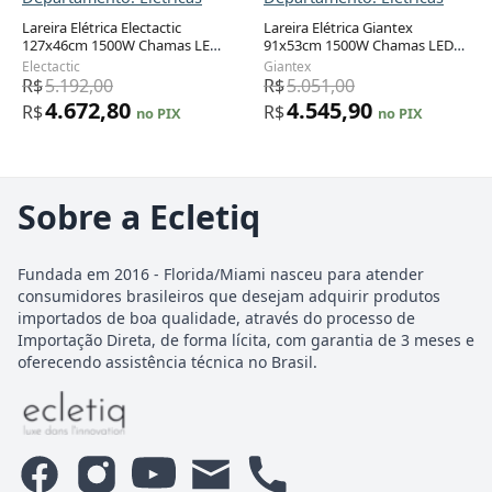
Lareira Elétrica Electactic
Lareira Elétrica Giantex
127x46cm 1500W Chamas LED
91x53cm 1500W Chamas LED
12 Cores Embutir 110V
Timer Embutir 110V
Electactic
Giantex
R$
5.192,00
R$
5.051,00
4.672,80
4.545,90
R$
R$
no PIX
no PIX
Sobre a Ecletiq
Fundada em 2016 - Florida/Miami nasceu para atender
consumidores brasileiros que desejam adquirir produtos
importados de boa qualidade, através do processo de
Importação Direta, de forma lícita, com garantia de 3 meses e
oferecendo assistência técnica no Brasil.