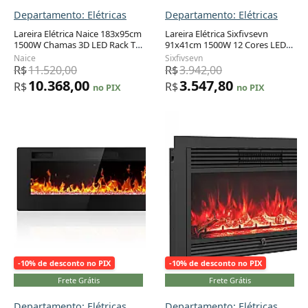
Departamento: Elétricas
Departamento: Elétricas
Lareira Elétrica Naice 183x95cm
Lareira Elétrica Sixfivsevn
1500W Chamas 3D LED Rack TV
91x41cm 1500W 12 Cores LED
Adicionar ao carrinho
Adicionar ao carrinho
Branco 110V
Timer Embutir 110V
Naice
Sixfivsevn
R$
11.520,00
R$
3.942,00
10.368,00
3.547,80
R$
R$
no PIX
no PIX
-10% de desconto no PIX
-10% de desconto no PIX
Frete Grátis
Frete Grátis
Departamento: Elétricas
Departamento: Elétricas