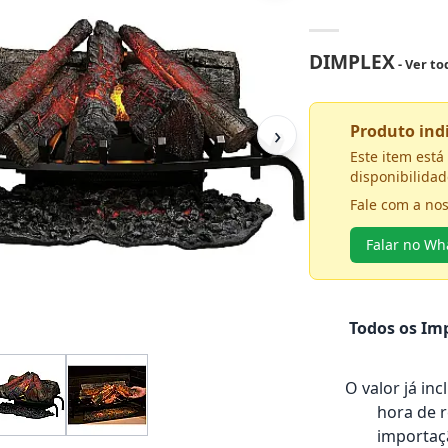
DIMPLEX
- Ver t
›
Produto in
Este item est
disponibilidad
Fale com a no
Falar no W
Todos os Imp
O valor já in
hora de 
importaçã