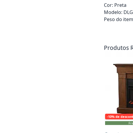
Cor: Preta
Modelo: DL
Peso do item:
Adicionar ao ca
Produtos 
-10% de descon
Fre