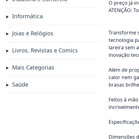
O preço já i
ATENÇÃO: Tod
Informática
Transforme s
Joias e Relógios
tecnologia p
lareira sem 
Livros, Revistas e Comics
inovação tec
Mais Categorias
Além de prop
calor nem ga
Saúde
brasas brilh
Feitos à mão
incrivelment
Especificaçõ
Dimensões do