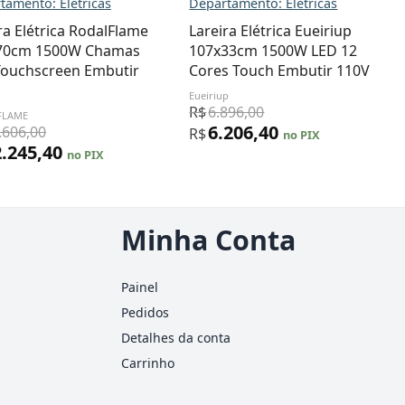
tamento: Elétricas
Departamento: Elétricas
ra Elétrica RodalFlame
Lareira Elétrica Eueiriup
70cm 1500W Chamas
107x33cm 1500W LED 12
Touchscreen Embutir
Cores Touch Embutir 110V
Eueiriup
R$
6.896,00
FLAME
6.206,40
.606,00
R$
no PIX
2.245,40
no PIX
Minha Conta
Painel
Pedidos
Detalhes da conta
Carrinho