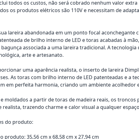
nclui todos os custos, não será cobrado nenhum valor extr
os os produtos elétricos são 110V e necessitam de adapta
ua lareira abandonada em um ponto focal aconchegante co
atenteada de brilho interno de LED e toras acabadas à mão,
a bagunça associada a uma lareira tradicional. A tecnologi
nológica, arte e artesanato.
orcionar uma aparência realista, o inserto de lareira Dimp
ses. As toras com brilho interno de LED patenteadas e a te
em em perfeita harmonia, criando um ambiente acolhedor e
 e moldados a partir de toras de madeira reais, os troncos
e realista, trazendo charme e calor visual a qualquer espaço
es do produto:
 produto: 35,56 cm x 68,58 cm x 27,94 cm