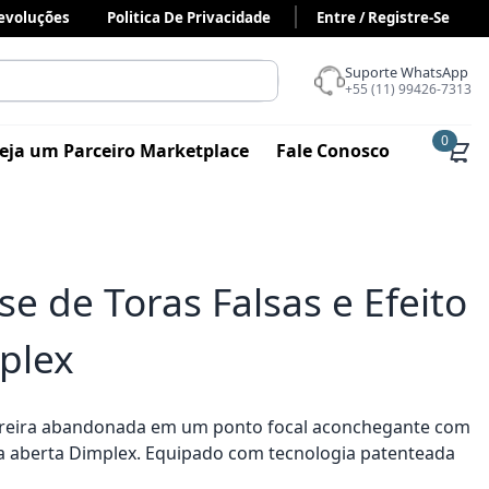
Devoluções
Politica De Privacidade
Entre / Registre-Se
Suporte WhatsApp
+55 (11) 99426-7313
0
eja um Parceiro Marketplace
Fale Conosco
se de Toras Falsas e Efeito
plex
areira abandonada em um ponto focal aconchegante com
ira aberta Dimplex. Equipado com tecnologia patenteada