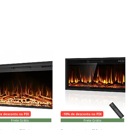
onar ao carrinho
Adicionar ao carrinho
de desconto no PIX
-10% de desconto no PIX
Frete Grátis
Frete Grátis