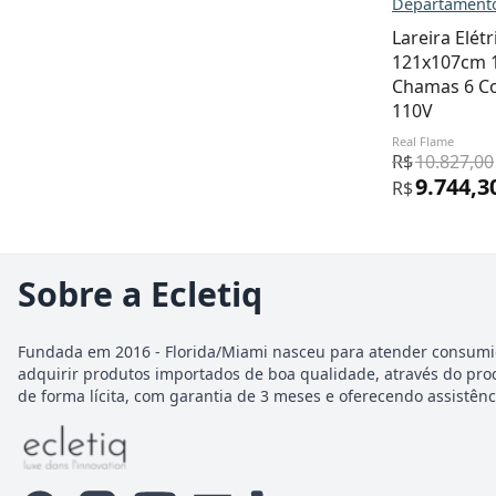
Departamento:
Lareira Elét
121x107cm 
Chamas 6 Co
110V
Real Flame
R$
10.827,00
9.744,3
R$
Sobre a Ecletiq
Fundada em 2016 - Florida/Miami nasceu para atender consumi
adquirir produtos importados de boa qualidade, através do pro
de forma lícita, com garantia de 3 meses e oferecendo assistênci