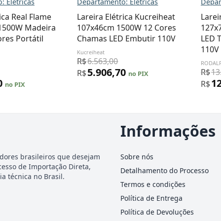
 Elétricas
Departamento: Elétricas
Depar
rica Real Flame
Lareira Elétrica Kucreiheat
Larei
1500W Madeira
107x46cm 1500W 12 Cores
127x
res Portátil
Chamas LED Embutir 110V
LED 
110V
Kucreiheat
R$
6.563,00
RODAL
5.906,70
R$
13
R$
no PIX
0
1
R$
no PIX
Informações
dores brasileiros que desejam
Sobre nós
cesso de Importação Direta,
Detalhamento do Processo
a técnica no Brasil.
Termos e condições
Política de Entrega
Política de Devoluções