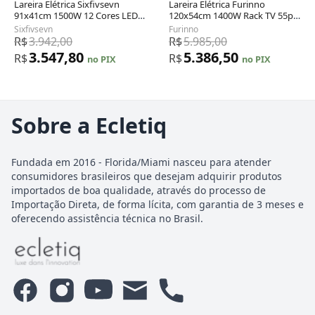
Lareira Elétrica Sixfivsevn
Lareira Elétrica Furinno
91x41cm 1500W 12 Cores LED
120x54cm 1400W Rack TV 55pol
Timer Embutir 110V
Branco Portátil 110V
Sixfivsevn
Furinno
R$
3.942,00
R$
5.985,00
3.547,80
5.386,50
R$
R$
no PIX
no PIX
Sobre a Ecletiq
Fundada em 2016 - Florida/Miami nasceu para atender
consumidores brasileiros que desejam adquirir produtos
importados de boa qualidade, através do processo de
Importação Direta, de forma lícita, com garantia de 3 meses e
oferecendo assistência técnica no Brasil.