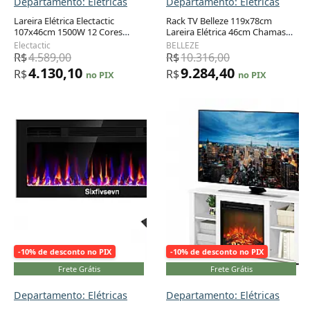
Departamento: Elétricas
Departamento: Elétricas
Lareira Elétrica Electactic
Rack TV Belleze 119x78cm
107x46cm 1500W 12 Cores
Lareira Elétrica 46cm Chamas
Adicionar ao carrinho
Adicionar ao carrinho
Chamas LED Embutir 110V
LED Marrom Escuro 110V
Electactic
BELLEZE
R$
4.589,00
R$
10.316,00
4.130,10
9.284,40
R$
R$
no PIX
no PIX
-10% de desconto no PIX
-10% de desconto no PIX
Frete Grátis
Frete Grátis
Departamento: Elétricas
Departamento: Elétricas