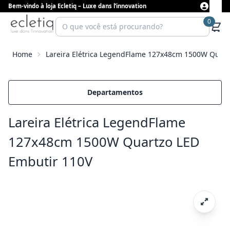
Bem-vindo à loja Ecletiq – Luxe dans l’innovation
0
Home
Lareira Elétrica LegendFlame 127x48cm 1500W Quart
Departamentos
Lareira Elétrica LegendFlame
127x48cm 1500W Quartzo LED
Embutir 110V