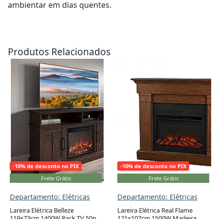
ambientar em dias quentes.
Adicionar ao carrinho
Adicionar ao carrinho
Produtos Relacionados
-10% de desconto no PIX
-10% de desconto no PIX
Frete Grátis
Frete Grátis
Departamento: Elétricas
Departamento: Elétricas
Lareira Elétrica Belleze
Lareira Elétrica Real Flame
119x73cm 1400W Rack TV 50pol
121x107cm 1500W Madeira
Adicionar ao carrinho
Adicionar ao carrinho