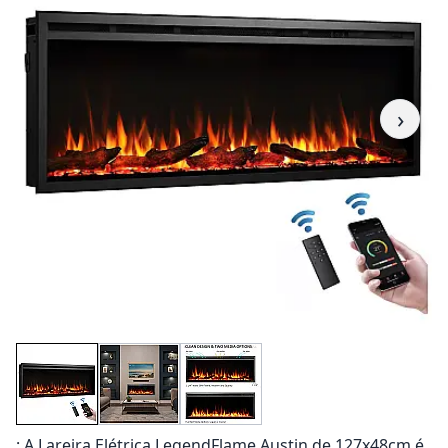
›
: A Lareira Elétrica LegendFlame Austin de 127x48cm é