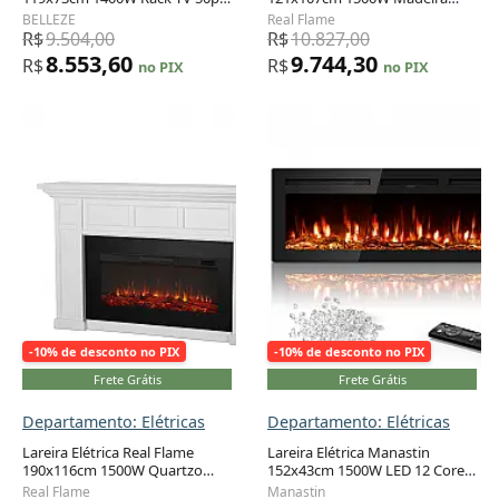
Bestseller Marrom 110V
Chamas 6 Cores Portátil 110V
BELLEZE
Real Flame
R$
9.504,00
R$
10.827,00
8.553,60
9.744,30
R$
R$
no PIX
no PIX
-10% de desconto no PIX
-10% de desconto no PIX
Frete Grátis
Frete Grátis
Departamento: Elétricas
Departamento: Elétricas
Lareira Elétrica Real Flame
Lareira Elétrica Manastin
190x116cm 1500W Quartzo
152x43cm 1500W LED 12 Cores
Controle Remoto 110V
Timer Embutir 110V
Real Flame
Manastin