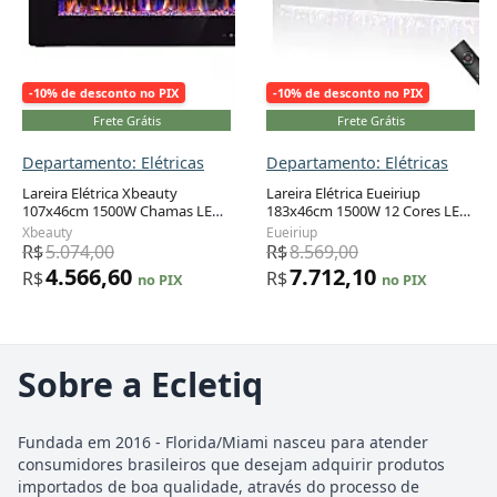
-10% de desconto no PIX
-10% de desconto no PIX
Frete Grátis
Frete Grátis
Departamento: Elétricas
Departamento: Elétricas
Lareira Elétrica Xbeauty
Lareira Elétrica Eueiriup
107x46cm 1500W Chamas LED
183x46cm 1500W 12 Cores LED
12 Cores Embutir 110V
Controle Touch Embutir 110V
Xbeauty
Eueiriup
R$
5.074,00
R$
8.569,00
4.566,60
7.712,10
R$
R$
no PIX
no PIX
Sobre a Ecletiq
Fundada em 2016 - Florida/Miami nasceu para atender
consumidores brasileiros que desejam adquirir produtos
importados de boa qualidade, através do processo de