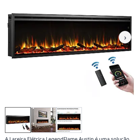
›
A Lareira Elétrica LegendFlame Austin é uma solução