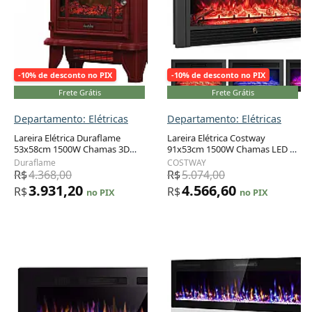
-10% de desconto no PIX
-10% de desconto no PIX
Frete Grátis
Frete Grátis
Departamento: Elétricas
Departamento: Elétricas
Lareira Elétrica Duraflame
Lareira Elétrica Costway
53x58cm 1500W Chamas 3D
91x53cm 1500W Chamas LED 3
Adicionar ao carrinho
Adicionar ao carrinho
Infravermelho Portátil 110V
Cores Embutir 110V
Duraflame
COSTWAY
R$
4.368,00
R$
5.074,00
3.931,20
4.566,60
R$
R$
no PIX
no PIX