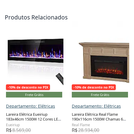
Produtos Relacionados
-10% de desconto no PIX
-10% de desconto no PIX
Frete Grátis
Frete Grátis
Departamento: Elétricas
Departamento: Elétricas
Lareira Elétrica Eueiriup
Lareira Elétrica Real Flame
183x46cm 1500W 12 Cores LED
190x116cm 1500W Chamas 6
Adicionar ao carrinho
Adicionar ao carrinho
Controle Touch Embutir 110V
Cores Controle Remoto 110V
Eueiriup
Real Flame
R$
8.569,00
R$
28.934,00