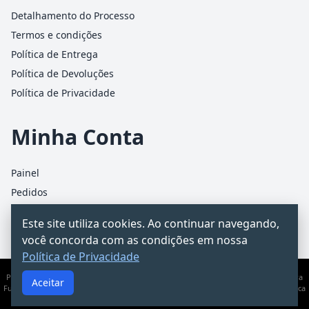
Detalhamento do Processo
Termos e condições
Política de Entrega
Política de Devoluções
Política de Privacidade
Minha Conta
Painel
Pedidos
Detalhes da conta
Este site utiliza cookies. Ao continuar navegando,
Carrinho
você concorda com as condições em nossa
Política de Privacidade
PCChacur Intermediação · CNPJ 31.928.499/0001-25 · Rua James Holland, 95 – Barra
Aceitar
Funda, São Paulo/SP · Documento informativo — não substitui consultoria jurídica
ou contábil.