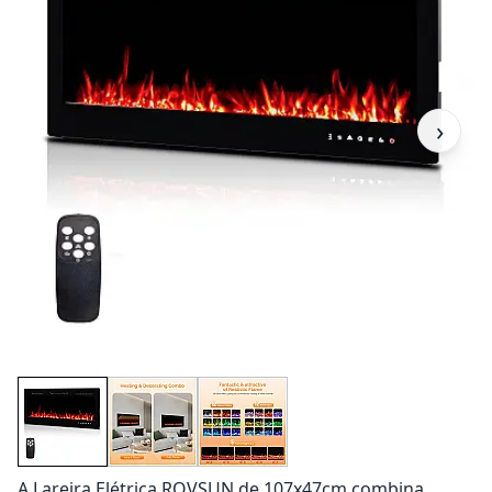
›
A Lareira Elétrica ROVSUN de 107x47cm combina