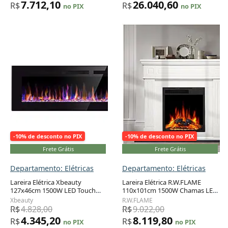
7.712,10
26.040,60
R$
R$
no PIX
no PIX
-10% de desconto no PIX
-10% de desconto no PIX
Frete Grátis
Frete Grátis
Departamento: Elétricas
Departamento: Elétricas
Lareira Elétrica Xbeauty
Lareira Elétrica R.W.FLAME
127x46cm 1500W LED Touch
110x101cm 1500W Chamas LED
Screen Embutir 110V
Rack TV Branca 110V
Xbeauty
R.W.FLAME
R$
4.828,00
R$
9.022,00
4.345,20
8.119,80
R$
R$
no PIX
no PIX