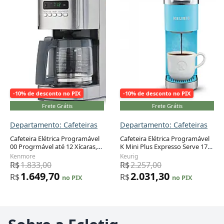
-10% de desconto no PIX
-10% de desconto no PIX
Frete Grátis
Frete Grátis
Departamento: Cafeteiras
Departamento: Cafeteiras
Cafeteira Elétrica Programável
Cafeteira Elétrica Programável
00 Progrmável até 12 Xícaras,
K Mini Plus Expresso Serve 177
Aço Inox, 110v, KENMORE
ou 350 mL Aço Inoxidável, 110v,
Kenmore
Keurig
840706, Prateado
KEURIG K21P, Azul
R$
1.833,00
R$
2.257,00
1.649,70
2.031,30
R$
R$
no PIX
no PIX