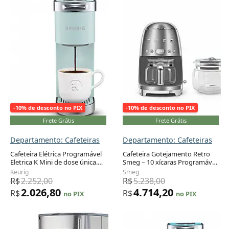
-10% de desconto no PIX
-10% de desconto no PIX
Frete Grátis
Frete Grátis
Departamento: Cafeteiras
Departamento: Cafeteiras
Cafeteira Elétrica Programável
Cafeteira Gotejamento Retro
Eletrica K Mini de dose única.
Smeg – 10 xícaras Programável
Adicionar ao carrinho
Adicionar ao carrinho
Dusty, claro, 110v, KEURIG
com Jarra Extra Inox, DCF02
Keurig
Smeg
5000367894, Verde Claro
DCF12 – 120V
R$
2.252,00
R$
5.238,00
2.026,80
4.714,20
R$
R$
no PIX
no PIX