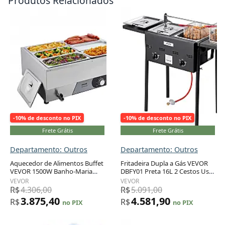
Produtos Relacionados
-10% de desconto no PIX
-10% de desconto no PIX
Frete Grátis
Frete Grátis
Departamento: Outros
Departamento: Outros
Aquecedor de Alimentos Buffet
Fritadeira Dupla a Gás VEVOR
VEVOR 1500W Banho-Maria
DBFY01 Preta 16L 2 Cestos Uso
Adicionar ao carrinho
Adicionar ao carrinho
Inox 6 Cubas 1/3 Tampa Buffet
Externo Regulador CSA
VEVOR
VEVOR
110V
R$
4.306,00
R$
5.091,00
3.875,40
4.581,90
R$
R$
no PIX
no PIX