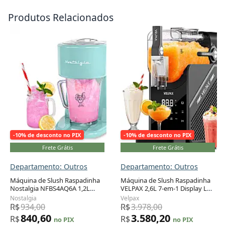
Produtos Relacionados
-10% de desconto no PIX
-10% de desconto no PIX
Frete Grátis
Frete Grátis
Departamento: Outros
Departamento: Outros
Máquina de Slush Raspadinha
Máquina de Slush Raspadinha
Nostalgia NFBS4AQ6A 1,2L
VELPAX 2,6L 7-em-1 Display LED
Adicionar ao carrinho
Adicionar ao carrinho
Dupla Textura Mistura
Auto Limpeza Sem Gelo
Nostalgia
Velpax
Automática Azul Aqua
R$
934,00
R$
3.978,00
840,60
3.580,20
R$
R$
no PIX
no PIX