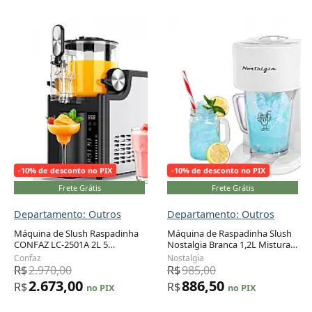
-10% de desconto no PIX
-10% de desconto no PIX
Frete Grátis
Frete Grátis
Departamento: Outros
Departamento: Outros
Máquina de Slush Raspadinha
Máquina de Raspadinha Slush
CONFAZ LC-2501A 2L 5
Nostalgia Branca 1,2L Mistura
Programas Sem Gelo Auto
Automática 120V
Confaz
Nostalgia
Limpeza 110V
R$
2.970,00
R$
985,00
2.673,00
886,50
R$
R$
no PIX
no PIX