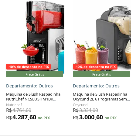
-10% de desconto no PIX
-10% de desconto no PIX
Frete Grátis
Frete Grátis
Departamento: Outros
Departamento: Outros
Máquina de Slush Raspadinha
Máquina de Slush Raspadinha
NutriChef NCSLUSHM1BK
Ocycund 2L 6 Programas Sem
Preta 1,9L 7 Programas Sem
Gelo Auto Limpeza 110V
Nutrichef
Ocycund
Gelo Auto Limpeza
R$
4.764,00
R$
3.334,00
4.287,60
3.000,60
R$
R$
no PIX
no PIX