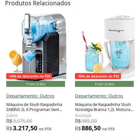
Produtos Relacionados
-10% de desconto no PIX
-10% de desconto no PIX
Frete Grátis
Frete Grátis
Departamento: Outros
Departamento: Outros
Máquina de Slush Raspadinha
Máquina de Raspadinha Slush
ZABINS 2L 6 Programas Sem
Nostalgia Branca 1,2L Mistura
Adicionar ao carrinho
Adicionar ao carrinho
Gelo Auto Limpeza 110V
Automática 120V
Zabins
Nostalgia
R$
3.575,00
R$
985,00
3.217,50
886,50
R$
R$
no PIX
no PIX