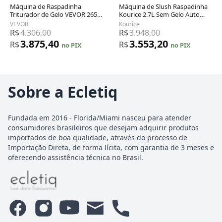
Máquina de Raspadinha
Máquina de Slush Raspadinha
Triturador de Gelo VEVOR 265
Kourice 2.7L Sem Gelo Auto
lbs/h Lâminas Inox 650W
Limpeza LED 6 Programas 110V
VEVOR
Kourice
Frozen 110V
R$
4.306,00
R$
3.948,00
3.875,40
3.553,20
R$
R$
no PIX
no PIX
Sobre a Ecletiq
Fundada em 2016 - Florida/Miami nasceu para atender
consumidores brasileiros que desejam adquirir produtos
importados de boa qualidade, através do processo de
Importação Direta, de forma lícita, com garantia de 3 meses e
oferecendo assistência técnica no Brasil.