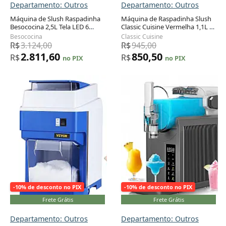
Departamento: Outros
Departamento: Outros
Máquina de Slush Raspadinha
Máquina de Raspadinha Slush
Besococina 2,5L Tela LED 6
Classic Cuisine Vermelha 1,1L 2
Adicionar ao carrinho
Adicionar ao carrinho
Programas Auto Limpeza 110V
Velocidades Manual 120V
Besococina
Classic Cuisine
R$
3.124,00
R$
945,00
2.811,60
850,50
R$
R$
no PIX
no PIX
-10% de desconto no PIX
-10% de desconto no PIX
Frete Grátis
Frete Grátis
Departamento: Outros
Departamento: Outros