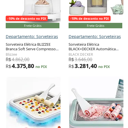
-10% de desconto no PIX
-10% de desconto no PIX
Frete Grátis
Frete Grátis
Departamento: Sorveteiras
Departamento: Sorveteiras
Sorveteira Elétrica BLIZZEE
Sorveteira Elétrica
Branca Soft Serve Compressor
BLACK+DECKER Automática
Adicionar ao carrinho
Adicionar ao carrinho
Embutido Sem Pré-
com Função Re-Spin para
Blizzee
BLACK DECKER
Congelamento 1,18L Aço Inox
Famílias 120V
R$
4.862,00
R$
3.646,00
120V
4.375,80
3.281,40
R$
R$
no PIX
no PIX