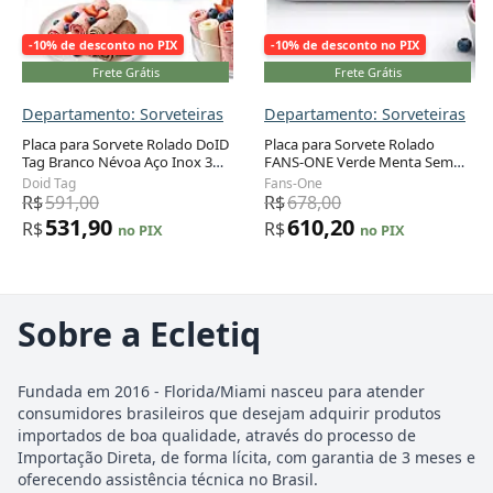
-10% de desconto no PIX
-10% de desconto no PIX
Frete Grátis
Frete Grátis
Departamento: Sorveteiras
Departamento: Sorveteiras
Placa para Sorvete Rolado DoID
Placa para Sorvete Rolado
Tag Branco Névoa Aço Inox 304
FANS-ONE Verde Menta Sem
148ml Sem Eletricidade
Eletricidade com 2 Espátulas
Doid Tag
Fans-One
Congelamento Rápido 26 x 21
Guia de Início Rápido
R$
591,00
R$
678,00
cm
531,90
610,20
R$
R$
no PIX
no PIX
Sobre a Ecletiq
Fundada em 2016 - Florida/Miami nasceu para atender
consumidores brasileiros que desejam adquirir produtos
importados de boa qualidade, através do processo de
Importação Direta, de forma lícita, com garantia de 3 meses e
oferecendo assistência técnica no Brasil.