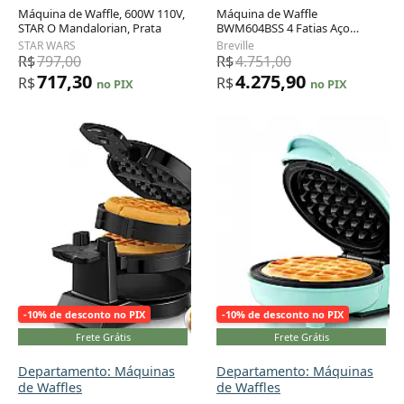
Máquina de Waffle, 600W 110V,
Máquina de Waffle
STAR O Mandalorian, Prata
BWM604BSS 4 Fatias Aço
Adicionar ao carrinho
Adicionar ao carrinho
Inoxidável, 110v, BREVILLE
STAR WARS
Breville
BWM604BSSUSC, Prateado
R$
797,00
R$
4.751,00
717,30
4.275,90
R$
R$
no PIX
no PIX
-10% de desconto no PIX
-10% de desconto no PIX
Frete Grátis
Frete Grátis
Departamento: Máquinas
Departamento: Máquinas
de Waffles
de Waffles