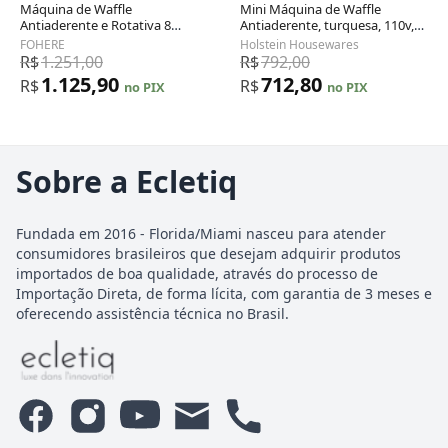
Máquina de Waffle
Mini Máquina de Waffle
Antiaderente e Rotativa 8
Antiaderente, turquesa, 110v,
Fatias, 1400W, 110v, FOHERE,
HOLSTEIN HOUSEWARES HH
FOHERE
Holstein Housewares
Preto
09125016I, Azul turquesa
R$
1.251,00
R$
792,00
1.125,90
712,80
R$
R$
no PIX
no PIX
Sobre a Ecletiq
Fundada em 2016 - Florida/Miami nasceu para atender
consumidores brasileiros que desejam adquirir produtos
importados de boa qualidade, através do processo de
Importação Direta, de forma lícita, com garantia de 3 meses e
oferecendo assistência técnica no Brasil.