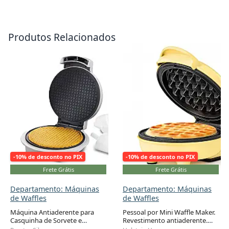
Produtos Relacionados
-10% de desconto no PIX
-10% de desconto no PIX
Frete Grátis
Frete Grátis
Departamento: Máquinas
Departamento: Máquinas
de Waffles
de Waffles
Máquina Antiaderente para
Pessoal por Mini Waffle Maker.
Casquinha de Sorvete e
Revestimento antiaderente.
Adicionar ao carrinho
Adicionar ao carrinho
Amanteigados 800W, 110v,
Amarelo - Waffles de 4