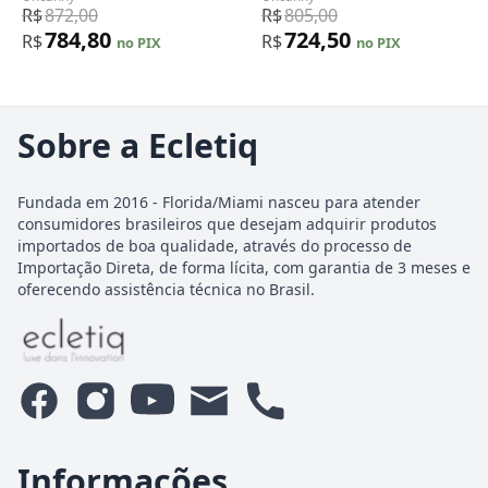
110V 550W, Uncanny Brands,
110V 900W, Uncanny Brands,
R$
872,00
R$
805,00
Vermelha e Azul
Amarela
784,80
724,50
R$
R$
no PIX
no PIX
Sobre a Ecletiq
Fundada em 2016 - Florida/Miami nasceu para atender
consumidores brasileiros que desejam adquirir produtos
importados de boa qualidade, através do processo de
Importação Direta, de forma lícita, com garantia de 3 meses e
oferecendo assistência técnica no Brasil.
Informações