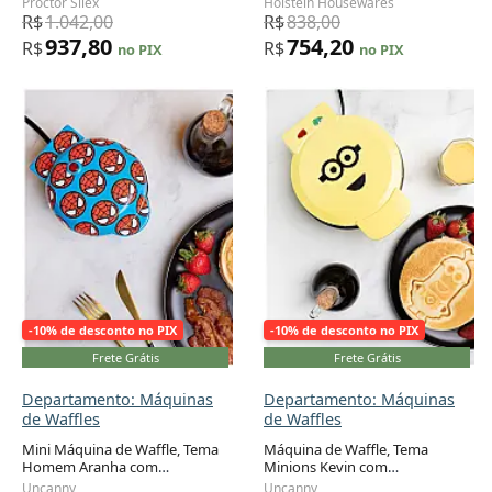
Proctor Silex
Holstein Housewares
PROCTOR SILEX 26410, Branco
polegadas em minutos. Ideal
R$
1.042,00
R$
838,00
para café
937,80
754,20
R$
R$
no PIX
no PIX
-10% de desconto no PIX
-10% de desconto no PIX
Frete Grátis
Frete Grátis
Departamento: Máquinas
Departamento: Máquinas
de Waffles
de Waffles
Mini Máquina de Waffle, Tema
Máquina de Waffle, Tema
Homem Aranha com
Minions Kevin com
Revestimento Antiaderente,
Revestimento Antiaderente,
Uncanny
Uncanny