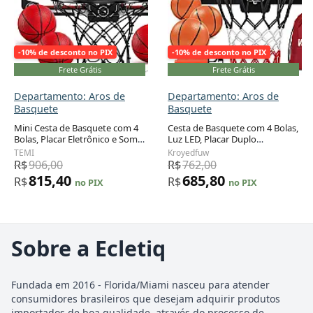
-10% de desconto no PIX
-10% de desconto no PIX
Frete Grátis
Frete Grátis
Departamento: Aros de
Departamento: Aros de
Basquete
Basquete
Mini Cesta de Basquete com 4
Cesta de Basquete com 4 Bolas,
Bolas, Placar Eletrônico e Som
Luz LED, Placar Duplo
de Torcida, Brinquedo Ideal
Eletrônico e 2 Modos de Jogo
TEMI
Kroyedfuw
para Crianças e Adultos, TEMI,
para Crianças de 5 a 12 Anos,
R$
906,00
R$
762,00
Branco e Vermelho
Kroyedfuw
815,40
685,80
R$
R$
no PIX
no PIX
Sobre a Ecletiq
Fundada em 2016 - Florida/Miami nasceu para atender
consumidores brasileiros que desejam adquirir produtos
importados de boa qualidade, através do processo de