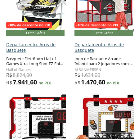
-10% de desconto no PIX
-10% de desconto no PIX
Frete Grátis
Frete Grátis
Departamento: Aros de
Departamento: Aros de
Basquete
Basquete
Basquete Eletrônico Hall of
Jogo de Basquete Arcade
Games Xtra Long Shot EZ-Fold
Infantil para 2 Jogadores com 6
Adicionar ao carrinho
Adicionar ao carrinho
Jogo de Basquete Arcade
Bolas, Placar Eletrônico e Luz
Hall of Games
M SANMERSEN
Premium com Rack de
LED para Crianças de 3 a 8
R$
8.824,00
R$
1.634,00
Armazenamento para 4 Bolas,
Anos, M SANMERSEN
7.941,60
1.470,60
R$
R$
no PIX
no PIX
Dobrável.