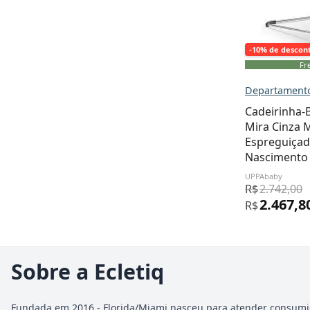
-10% de descon
Fre
Departamento
Cadeirinha-
Mira Cinza 
Espreguiçade
Nascimento 
UPPAbaby
R$
2.742,00
2.467,8
R$
Sobre a Ecletiq
Fundada em 2016 - Florida/Miami nasceu para atender consumi