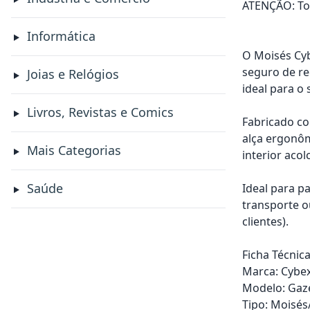
ATENÇÃO: Tod
Informática
O Moisés Cyb
seguro de re
Joias e Relógios
ideal para o
Livros, Revistas e Comics
Fabricado co
alça ergonô
Mais Categorias
interior aco
Saúde
Ideal para p
transporte o
clientes).
Ficha Técnica
Marca: Cybe
Modelo: Gaze
Tipo: Moisés