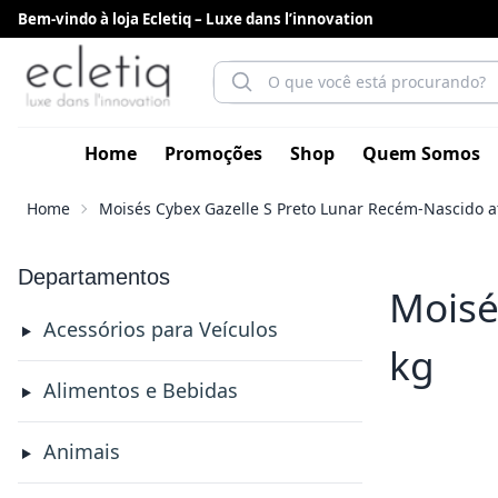
Bem-vindo à loja Ecletiq – Luxe dans l’innovation
Home
Promoções
Shop
Quem Somos
Home
Moisés Cybex Gazelle S Preto Lunar Recém-Nascido at
Departamentos
Moisé
Acessórios para Veículos
kg
Alimentos e Bebidas
Animais