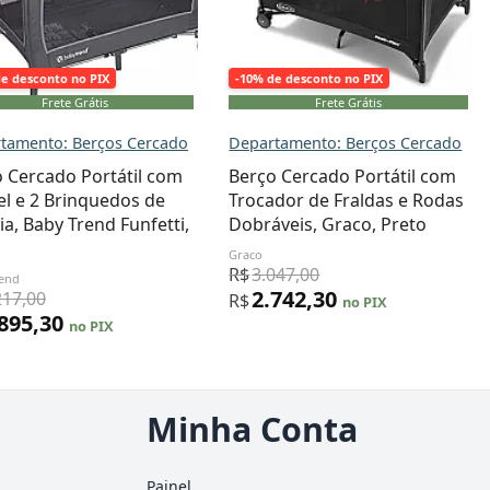
de desconto no PIX
-10% de desconto no PIX
Frete Grátis
Frete Grátis
tamento: Berços Cercado
Departamento: Berços Cercado
 Cercado Portátil com
Berço Cercado Portátil com
l e 2 Brinquedos de
Trocador de Fraldas e Rodas
ia, Baby Trend Funfetti,
Dobráveis, Graco, Preto
o
Graco
R$
3.047,00
rend
2.742,30
217,00
R$
no PIX
.895,30
no PIX
Minha Conta
Painel