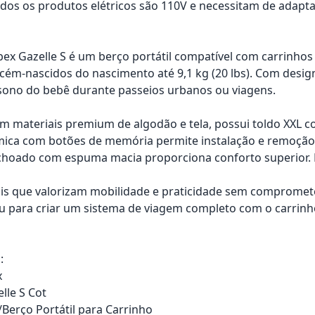
os os produtos elétricos são 110V e necessitam de adapta
ex Gazelle S é um berço portátil compatível com carrinhos G
cém-nascidos do nascimento até 9,1 kg (20 lbs). Com desig
 sono do bebê durante passeios urbanos ou viagens.
m materiais premium de algodão e tela, possui toldo XXL co
mica com botões de memória permite instalação e remoção
lchoado com espuma macia proporciona conforto superior. Me
ais que valorizam mobilidade e praticidade sem compromet
u para criar um sistema de viagem completo com o carrinho C
:
x
lle S Cot
/Berço Portátil para Carrinho