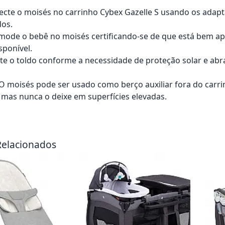
ecte o moisés no carrinho Cybex Gazelle S usando os adapt
dos.
mode o bebê no moisés certificando-se de que está bem ap
sponível.
ste o toldo conforme a necessidade de proteção solar e abra
: O moisés pode ser usado como berço auxiliar fora do car
, mas nunca o deixe em superfícies elevadas.
rrinho
Adicionar ao carrinho
Adici
Relacionados