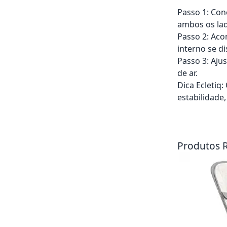
Passo 1: Con
ambos os la
Passo 2: Aco
interno se di
Passo 3: Aju
de ar.
Dica Ecletiq
estabilidade
Adicionar ao ca
Produtos 