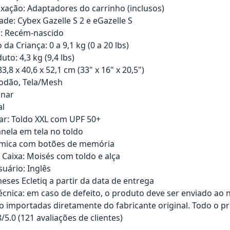
ixação: Adaptadores do carrinho (inclusos)
ade: Cybex Gazelle S 2 e eGazelle S
o: Recém-nascido
 da Criança: 0 a 9,1 kg (0 a 20 lbs)
to: 4,3 kg (9,4 lbs)
,8 x 40,6 x 52,1 cm (33" x 16" x 20,5")
godão, Tela/Mesh
unar
al
ar: Toldo XXL com UPF 50+
anela em tela no toldo
ômica com botões de memória
Caixa: Moisés com toldo e alça
uário: Inglês
eses Ecletiq a partir da data de entrega
técnica: em caso de defeito, o produto deve ser enviado ao 
o importadas diretamente do fabricante original. Todo o pr
8/5.0 (121 avaliações de clientes)