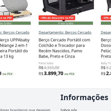
to no PIX
-10% de desconto no PIX
-10% 
te Grátis
Frete Grátis
: Berços Cercado
Departamento: Berços Cercado
Depar
Berço UPPAbaby
Berço Cercado Portátil com
Berço
Mélange 2-em-1
Colchão e Trocador para
Dosse
ira Portátil do
Recém Nascidos, Pamo
Pelúc
a 13 kg
Babe, Preto e Cinza
Pret
Pamo babe
Baby T
R$
4.333,00
R$
3.
0
3.899,70
2
R$
R$
no PIX
no PIX
Informações
dores brasileiros que desejam
Sobre nós