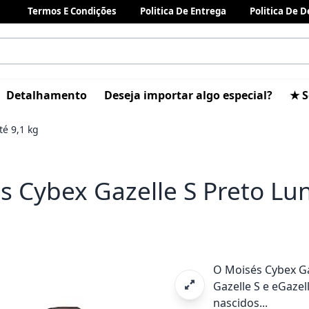
Termos E Condições
Politica De Entrega
Politica De 
Detalhamento
Deseja importar algo especial?
★ S
é 9,1 kg
s Cybex Gazelle S Preto Lu
O Moisés Cybex Ga
Gazelle S e eGazel
nascidos...