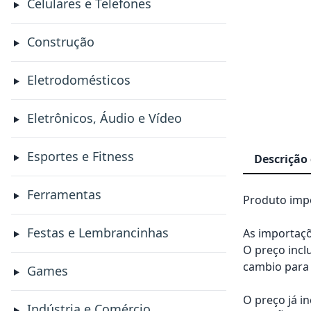
Celulares e Telefones
Construção
Eletrodomésticos
Eletrônicos, Áudio e Vídeo
Esportes e Fitness
Descrição
Ferramentas
Produto impo
Festas e Lembrancinhas
As importaçõ
O preço incl
cambio para 
Games
O preço já i
Indústria e Comércio