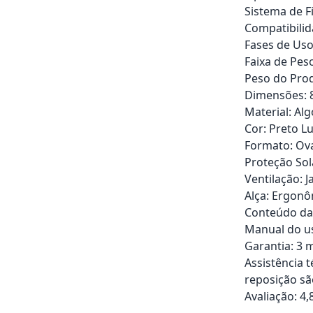
Sistema de F
Compatibilid
Fases de Us
Faixa de Peso
Peso do Produ
Dimensões: 83
Material: Al
Cor: Preto L
Formato: Ov
Proteção Sol
Ventilação: J
Alça: Ergon
Conteúdo da 
Manual do us
Garantia: 3 m
Assistência 
reposição sã
Avaliação: 4,