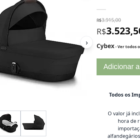
3.915,00
R$
3.523,
R$
›
Cybex
- Ver todos 
Adicionar a
Todos os Imp
O valor já in
hora de 
importaçã
alfandegário