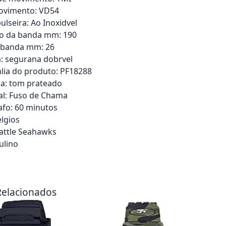
movimento: VD54
ulseira: Ao Inoxidvel
o da banda mm: 190
 banda mm: 26
la: segurana dobrvel
lia do produto: PF18288
a: tom prateado
tal: Fuso de Chama
fo: 60 minutos
elgios
attle Seahawks
ulino
rrinho
Adicionar ao carrinho
Adici
Relacionados