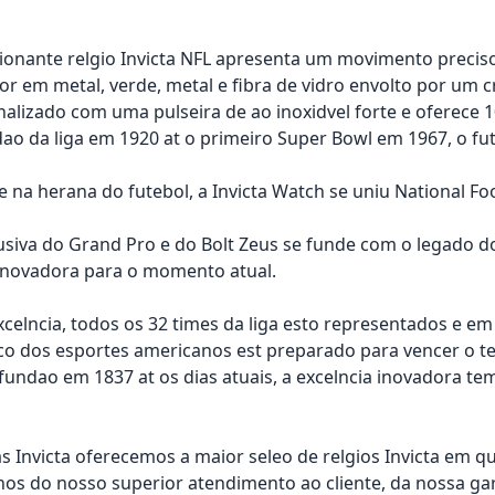
ionante relgio Invicta NFL apresenta um movimento preci
r em metal, verde, metal e fibra de vidro envolto por um c
inalizado com uma pulseira de ao inoxidvel forte e oferece 
ao da liga em 1920 at o primeiro Super Bowl em 1967, o fu
 na herana do futebol, a Invicta Watch se uniu National Foo
lusiva do Grand Pro e do Bolt Zeus se funde com o legado d
novadora para o momento atual.
xcelncia, todos os 32 times da liga esto representados e
ico dos esportes americanos est preparado para vencer o te
fundao em 1837 at os dias atuais, a excelncia inovadora tem
as Invicta oferecemos a maior seleo de relgios Invicta em qu
s do nosso superior atendimento ao cliente, da nossa ga