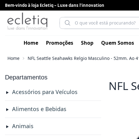
Bem-vindo à loja Ecletiq – Luxe dans l’innovation
Home
Promoções
Shop
Quem Somos
Home
NFL Seattle Seahawks Relgio Masculino - 52mm. Ao 
Departamentos
NFL S
Acessórios para Veículos
Alimentos e Bebidas
Animais