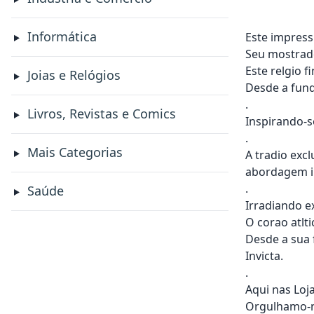
Informática
Este impress
Seu mostrado
Este relgio f
Joias e Relógios
Desde a fund
.
Livros, Revistas e Comics
Inspirando-se
.
Mais Categorias
A tradio exc
abordagem i
.
Saúde
Irradiando e
O corao atlt
Desde a sua 
Invicta.
.
Aqui nas Loj
Orgulhamo-no