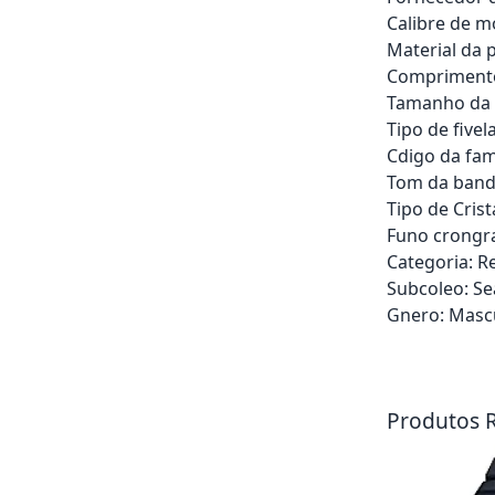
Calibre de 
Material da p
Compriment
Tamanho da
Tipo de five
Cdigo da fam
Tom da band
Tipo de Cris
Funo crongra
Categoria: R
Subcoleo: Se
Gnero: Masc
Adicionar ao ca
Produtos 