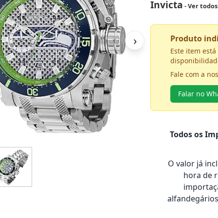
Invicta
- Ver todo
›
Produto in
Este item est
disponibilidad
Fale com a no
Falar no W
Todos os Imp
O valor já in
hora de 
importaçã
alfandegário