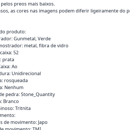
 pelos preos mais baixos.
sos, as cores nas imagens podem diferir ligeiramente do p
 do produto:
rador: Gunmetal, Verde
mostrador: metal, fibra de vidro
aixa: 52
: prata
aixa: Ao
ura: Unidirecional
a: rosqueada
ra: Nenhum
de pedra: Stone_Quantity
: Branco
inoso: Tritnita
imento:
 de movimento: Japo
de movimento: TMI