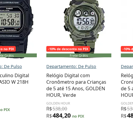
to no PIX
-10% de desconto no PIX
-10% 
te Grátis
Frete Grátis
: De Pulso
Departamento: De Pulso
Depar
ulino Digital
Relógio Digital com
Relóg
 CASIO W 218H
Cronômetro para Crianças
Cron
o
de 5 até 15 Anos, GOLDEN
de 5
HOUR, Verde
HOUR
GOLDEN HOUR
GOLDE
R$
538,00
R$
53
o PIX
484,20
4
R$
R$
no PIX