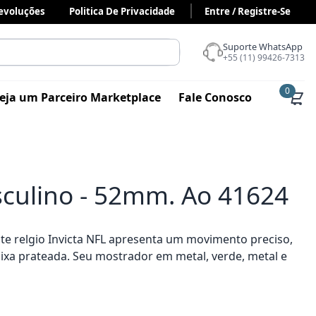
Devoluções
Politica De Privacidade
Entre / Registre-Se
Suporte WhatsApp
+55 (11) 99426-7313
0
eja um Parceiro Marketplace
Fale Conosco
sculino - 52mm. Ao 41624
te relgio Invicta NFL apresenta um movimento preciso,
a prateada. Seu mostrador em metal, verde, metal e