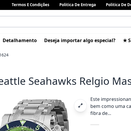
Termos E Condições
Politica De Entrega
Politica De 
Detalhamento
Deseja importar algo especial?
★ S
41624
eattle Seahawks Relgio Ma
Este impressionan
bem como uma caix
fibra de...