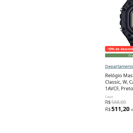
-10% de descon
Fre
Departamento
Relógio Masc
Classic, W,
1AVCF, Pret
Casio
R$
568,00
511,20
R$
n