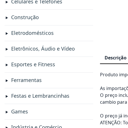
Celulares e Telefones
Construção
Eletrodomésticos
Eletrônicos, Áudio e Vídeo
Descrição
Esportes e Fitness
Produto impo
Ferramentas
As importaçõ
O preço incl
Festas e Lembrancinhas
cambio para 
Games
O preço já i
ATENÇÃO: Tod
Indústria e Comércio