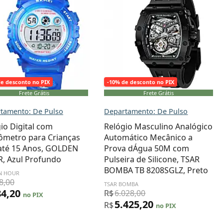
de desconto no PIX
-10% de desconto no PIX
Frete Grátis
Frete Grátis
tamento: De Pulso
Departamento: De Pulso
io Digital com
Relógio Masculino Analógico
ômetro para Crianças
Automático Mecânico a
 até 15 Anos, GOLDEN
Prova dÁgua 50M com
, Azul Profundo
Pulseira de Silicone, TSAR
BOMBA TB 8208SGLZ, Preto
N HOUR
8,00
TSAR BOMBA
84,20
R$
6.028,00
no PIX
5.425,20
R$
no PIX