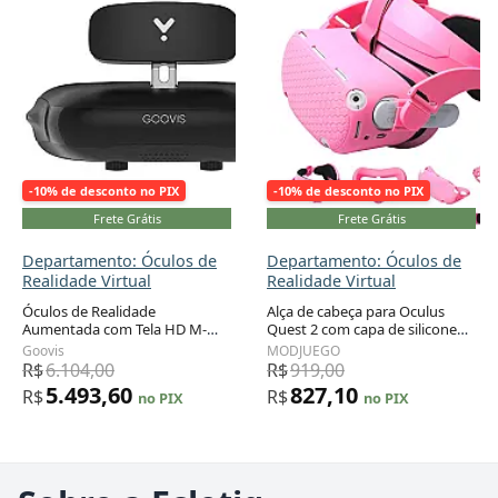
-10% de desconto no PIX
-10% de desconto no PIX
Frete Grátis
Frete Grátis
Departamento: Óculos de
Departamento: Óculos de
Realidade Virtual
Realidade Virtual
Óculos de Realidade
Alça de cabeça para Oculus
Aumentada com Tela HD M-
Quest 2 com capa de silicone
OLED, Cabo, Capa Protetora e
para controle de toque, capa
Goovis
MODJUEGO
Faixa de Cabeça, Compatível
protetora de concha VR e capa
R$
6.104,00
R$
919,00
com Laptop, PC, Xbox, Drone,
facial VR 6 em 1 conjunto
5.493,60
827,10
R$
R$
no PIX
no PIX
PS4, PS5