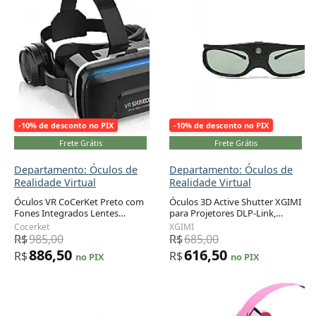
-10% de desconto no PIX
-10% de desconto no PIX
Frete Grátis
Frete Grátis
Departamento: Óculos de
Departamento: Óculos de
Realidade Virtual
Realidade Virtual
Óculos VR CoCerKet Preto com
Óculos 3D Active Shutter XGIMI
Fones Integrados Lentes
para Projetores DLP-Link,
Adicionar ao carrinho
Adicionar ao carrinho
Asféricas 120° FOV Ajustável
Bateria 80mAh, Ângulo 178
Cocerket
XGIMI
para Smartphones 4,7–7"
grau
R$
985,00
R$
685,00
Modelo VR-G04EA
886,50
616,50
R$
R$
no PIX
no PIX