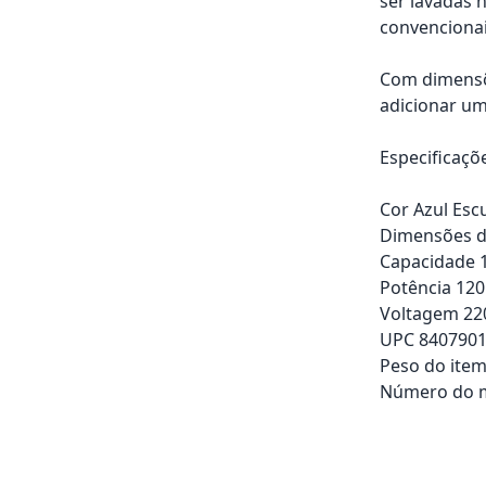
ser lavadas 
convencionai
Com dimensõe
adicionar um
Especificaçõ
Cor Azul Esc
Dimensões do
Capacidade 1
Potência 120
Voltagem 220
UPC 840790
Peso do item
Número do 
Adicionar ao ca