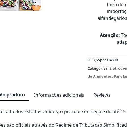
hora de 
importaçã
alfandegário
Atenção:
Tod
adap
ECTQWJ955D480B
Categorias:
Eletrodo
de Alimentos
,
Panelas
 do produto
Informações adicionais
Reviews
rtado dos Estados Unidos, o prazo de entrega é de até 15 d
es são oficiais através do Regime de Tributação Simplificad