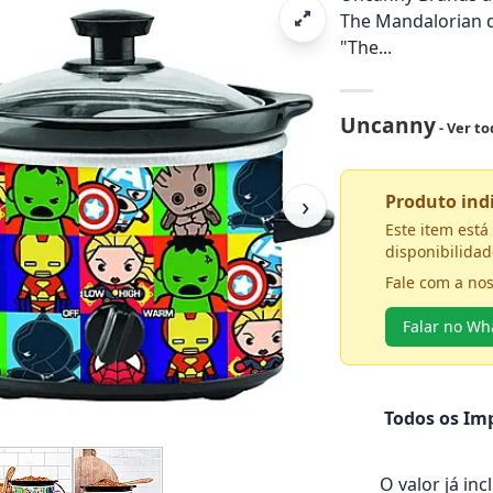
The Mandalorian de
"The...
Uncanny
- Ver t
›
Produto in
Este item est
disponibilidad
Fale com a no
Falar no W
Todos os Imp
O valor já in