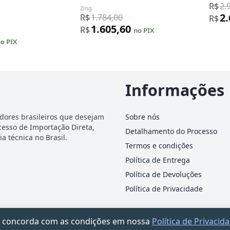
R$
2.
Zing
2
R$
1.784,00
R$
1.605,60
R$
no PIX
o PIX
Informações
dores brasileiros que desejam
Sobre nós
cesso de Importação Direta,
Detalhamento do Processo
a técnica no Brasil.
Termos e condições
Política de Entrega
Política de Devoluções
Política de Privacidade
ocê concorda com as condições em nossa
Política de Privacid
-25 · Rua James Holland, 95 – Barra Funda, São Paulo/SP · Documento informativo — n