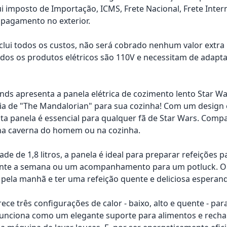
ui imposto de Importação, ICMS, Frete Nacional, Frete Inter
pagamento no exterior.
nclui todos os custos, não será cobrado nenhum valor extr
os os produtos elétricos são 110V e necessitam de adapta
ds apresenta a panela elétrica de cozimento lento Star War
ia de "The Mandalorian" para sua cozinha! Com um design
ta panela é essencial para qualquer fã de Star Wars. Compac
na caverna do homem ou na cozinha.
de de 1,8 litros, a panela é ideal para preparar refeições 
nte a semana ou um acompanhamento para um potluck. O in
 pela manhã e ter uma refeição quente e deliciosa esperand
rece três configurações de calor - baixo, alto e quente - p
funciona como um elegante suporte para alimentos e recha