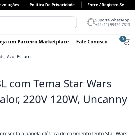
Devoluções
Politica De Privacidade
Entre / Registre-Se
Suporte WhatsApp
+55 (11) 99426-7313
0
eja um Parceiro Marketplace
Fale Conosco
ds, Azul Escuro
,8L com Tema Star Wars
alor, 220V 120W, Uncanny
resenta a panela elétrica de cozimento lento Star Wars