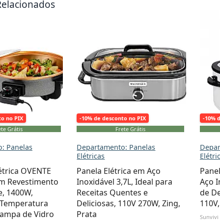
Relacionados
to no PIX
-10% de desconto no PIX
-10% 
te Grátis
Frete Grátis
: Panelas
Departamento: Panelas
Depar
Elétricas
Elétri
létrica OVENTE
Panela Elétrica em Aço
Panel
m Revestimento
Inoxidável 3,7L, Ideal para
Aço 
e, 1400W,
Receitas Quentes e
de De
 Temperatura
Deliciosas, 110V 270W, Zing,
110V,
 Tampa de Vidro
Prata
Sunvivi