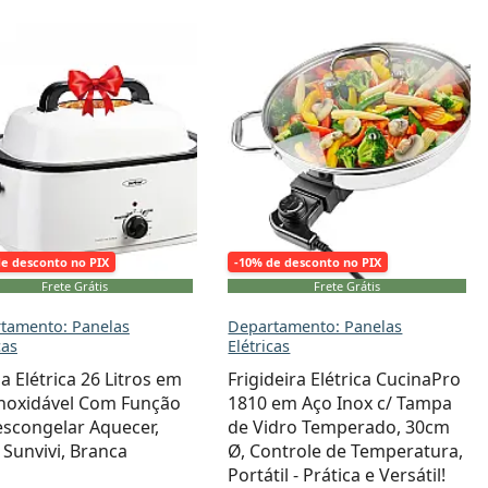
de desconto no PIX
-10% de desconto no PIX
Frete Grátis
Frete Grátis
tamento: Panelas
Departamento: Panelas
cas
Elétricas
a Elétrica 26 Litros em
Frigideira Elétrica CucinaPro
Inoxidável Com Função
1810 em Aço Inox c/ Tampa
scongelar Aquecer,
de Vidro Temperado, 30cm
 Sunvivi, Branca
Ø, Controle de Temperatura,
Portátil - Prática e Versátil!