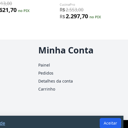
913,00
CucinaPro
.621,70
R$
2.553,00
no PIX
2.297,70
R$
no PIX
Minha Conta
Painel
Pedidos
Detalhes da conta
Carrinho
ade
Aceitar
ão substitui consultoria jurídica ou contábil.