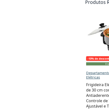
Produtos 
-10% de descon
Fre
Departamento
Elétricas
Frigideira E
de 30 cm co
Antiaderent
Controle de
Ajustável e