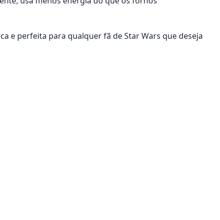
ciente, usa menos energia do que os fornos
a e perfeita para qualquer fã de Star Wars que deseja
onar ao carrinho
Adicionar ao carrinho