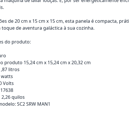
na máquina de lavar louças. E, por ser energeticamente efi
s.
s de 20 cm x 15 cm x 15 cm, esta panela é compacta, prátic
 toque de aventura galáctica à sua cozinha.
es do produto:
uro
 produto 15,24 cm x 15,24 cm x 20,32 cm
,87 litros
 watts
 Volts
117638
 2,26 quilos
modelo: SC2 SRW MAN1
rrinho
Adicionar ao carrinho
Adici