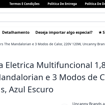
Termos E Condições
Politica De Entrega
Politica De 
Detalhamento
Deseja importar algo especial?
★ S
ars The Mandalorian e 3 Modos de Calor, 220V 120W, Uncanny Bran
a Eletrica Multifuncional 1
andalorian e 3 Modos de C
s, Azul Escuro
Uncanny Brands ap