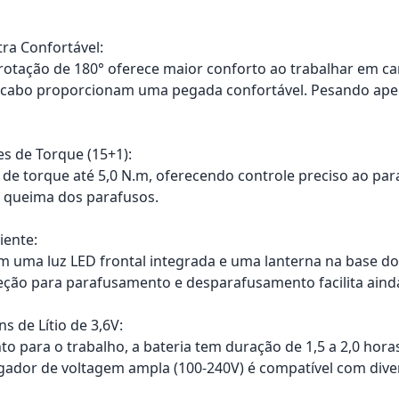
ra Confortável:
otação de 180° oferece maior conforto ao trabalhar em ca
cabo proporcionam uma pegada confortável. Pesando apenas
s de Torque (15+1):
l de torque até 5,0 N.m, oferecendo controle preciso ao p
a queima dos parafusos.
iente:
 uma luz LED frontal integrada e uma lanterna na base do c
eção para parafusamento e desparafusamento facilita aind
ns de Lítio de 3,6V:
o para o trabalho, a bateria tem duração de 1,5 a 2,0 hor
egador de voltagem ampla (100-240V) é compatível com div