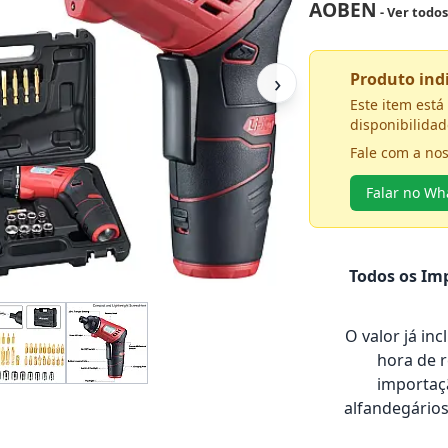
AOBEN
- Ver todo
›
Produto in
Este item est
disponibilidad
Fale com a no
Falar no W
Todos os Imp
O valor já in
hora de 
importaçã
alfandegário