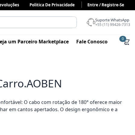
Devoluções
Politica De Privacidade
Entre / Registre-Se
Suporte WhatsApp
+55 (11) 99426-7313
0
eja um Parceiro Marketplace
Fale Conosco
 Carro.AOBEN
nfortável: O cabo com rotação de 180° oferece maior
lhar em cantos apertados. O design ergonômico e a