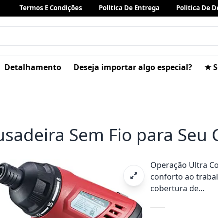
Termos E Condições
Politica De Entrega
Politica De 
Detalhamento
Deseja importar algo especial?
★ S
usadeira Sem Fio para Seu
Operação Ultra Co
conforto ao traba
cobertura de...