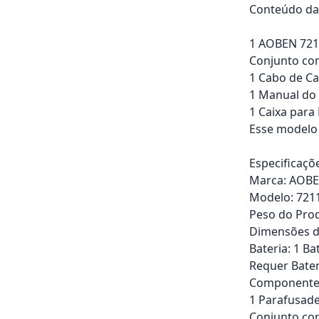
Conteúdo da
1 AOBEN 721
Conjunto com
1 Cabo de C
1 Manual do
1 Caixa para
Esse modelo 
Especificaçõ
Marca: AOB
Modelo: 721
Peso do Prod
Dimensões da
Bateria: 1 Bat
Requer Bater
Componentes
1 Parafusad
Conjunto com