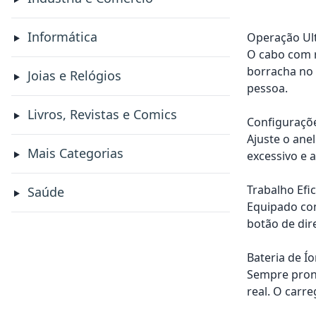
Informática
Operação Ult
O cabo com r
borracha no 
Joias e Relógios
pessoa.
Livros, Revistas e Comics
Configuraçõe
Ajuste o ane
Mais Categorias
excessivo e 
Trabalho Efic
Saúde
Equipado com
botão de dir
Bateria de Ío
Sempre pront
real. O carr