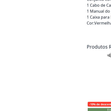
1 Cabo de C
1 Manual do
1 Caixa para
Cor:Vermelh
Adicionar ao ca
Produtos 
-10% de descon
Fre