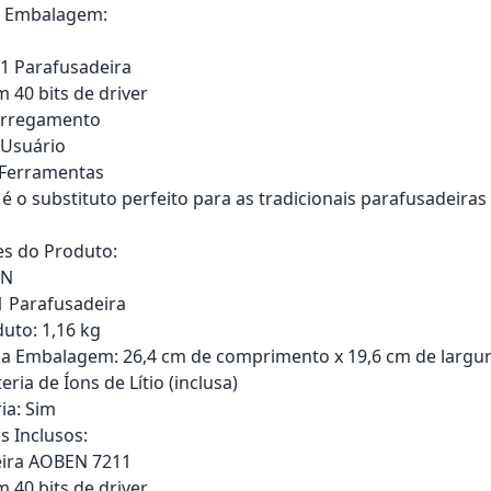
 Embalagem:
1 Parafusadeira
 40 bits de driver
arregamento
 Usuário
 Ferramentas
é o substituto perfeito para as tradicionais parafusadeiras
es do Produto:
EN
1 Parafusadeira
uto: 1,16 kg
 Embalagem: 26,4 cm de comprimento x 19,6 cm de largura
eria de Íons de Lítio (inclusa)
ia: Sim
 Inclusos:
eira AOBEN 7211
 40 bits de driver