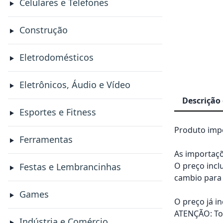
Celulares e Telefones
Construção
Eletrodomésticos
Eletrônicos, Áudio e Vídeo
Descrição
Esportes e Fitness
Produto impo
Ferramentas
As importaçõ
O preço incl
Festas e Lembrancinhas
cambio para 
Games
O preço já i
ATENÇÃO: Tod
Indústria e Comércio