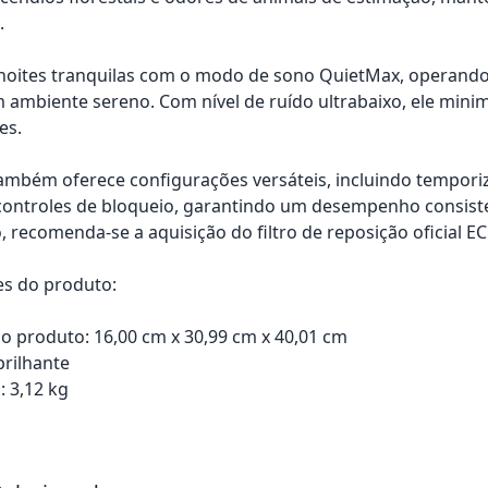
.
noites tranquilas com o modo de sono QuietMax, operando 
m ambiente sereno. Com nível de ruído ultrabaixo, ele min
es.
mbém oferece configurações versáteis, incluindo temporiz
controles de bloqueio, garantindo um desempenho consist
recomenda-se a aquisição do filtro de reposição oficial E
es do produto:
 produto: 16,00 cm x 30,99 cm x 40,01 cm
brilhante
: 3,12 kg
rrinho
Adicionar ao carrinho
Adici