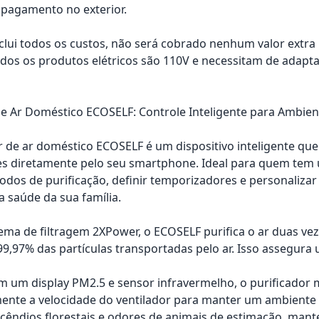
pagamento no exterior.
nclui todos os custos, não será cobrado nenhum valor extr
os os produtos elétricos são 110V e necessitam de adapta
de Ar Doméstico ECOSELF: Controle Inteligente para Ambie
 de ar doméstico ECOSELF é um dispositivo inteligente que p
s diretamente pelo seu smartphone. Ideal para quem tem um 
odos de purificação, definir temporizadores e personalizar
a saúde da sua família.
ma de filtragem 2XPower, o ECOSELF purifica o ar duas ve
9,97% das partículas transportadas pelo ar. Isso assegura 
 um display PM2.5 e sensor infravermelho, o purificador 
nte a velocidade do ventilador para manter um ambiente l
cêndios florestais e odores de animais de estimação, man