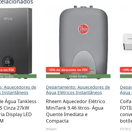
Relacionados
to no PIX
-10% de desconto no PIX
-10% 
te Grátis
Frete Grátis
: Aquecedores de
Departamento: Aquecedores de
Depar
s Instantâneos
Água Elétricos Instantâneos
Água 
e Água Tankless
Rheem Aquecedor Elétrico
Coifa
US Cinza 27kW
MiniTank 9.46 litros- Água
FOTIL
a Display LED
Quente Imediata e
conve
PM
Compacta
botõ
Rheem
FOTILE