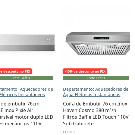
de desconto no PIX
-10% de desconto no PIX
Frete Grátis
Frete Grátis
tamento: Aquecedores de
Departamento: Aquecedores de
Elétricos Instantâneos
Água Elétricos Instantâneos
 de embutir 76cm
Coifa de Embutir 76 cm Inox
E inox Pixie Air
Haven Cosmo 380 m³/h
rsível motor duplo LED
Filtros Baffle LED Touch 110V
es mecânicos 110V
Sob Gabinete
COSMO