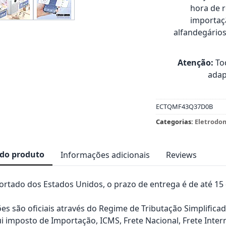
hora de 
importaçã
alfandegário
Atenção:
Tod
adap
ECTQMF43Q37D0B
Categorias:
Eletrodo
 do produto
Informações adicionais
Reviews
rtado dos Estados Unidos, o prazo de entrega é de até 15 d
es são oficiais através do Regime de Tributação Simplificad
ui imposto de Importação, ICMS, Frete Nacional, Frete Inter