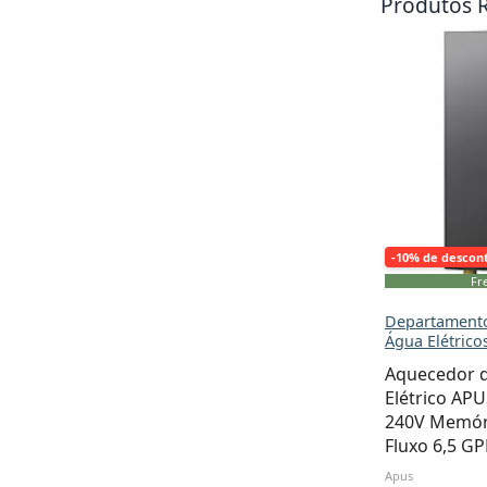
Produtos 
-10% de descon
Fre
Departamento
Água Elétrico
Aquecedor d
Elétrico AP
240V Memóri
Fluxo 6,5 G
Apus