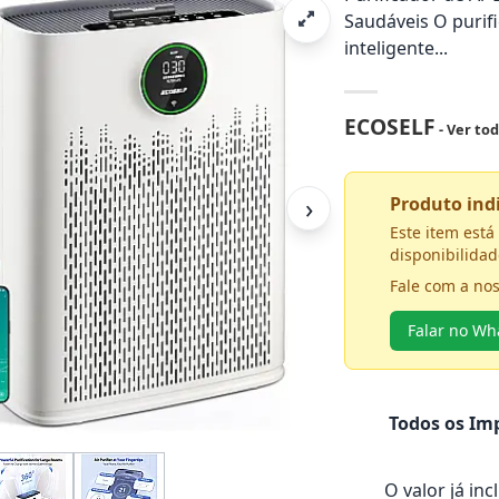
Saudáveis O purif
inteligente...
ECOSELF
- Ver to
›
Produto in
Este item est
disponibilidad
Fale com a no
Falar no W
Todos os Imp
O valor já in