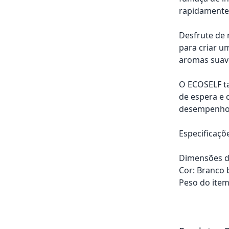
rapidamente
Desfrute de 
para criar u
aromas suav
O ECOSELF ta
de espera e 
desempenho, 
Especificaçõ
Dimensões do
Cor: Branco 
Peso do item
Adicionar ao ca