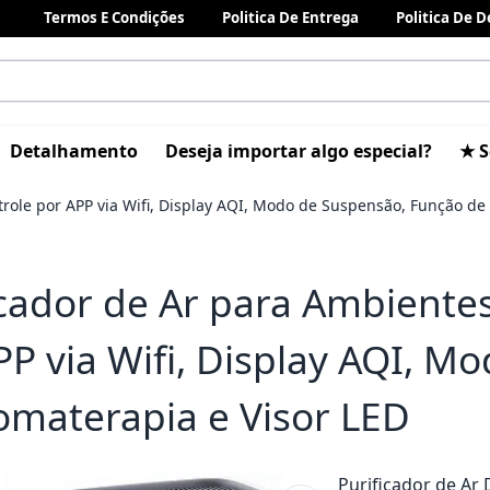
Termos E Condições
Politica De Entrega
Politica De 
Detalhamento
Deseja importar algo especial?
★ S
role por APP via Wifi, Display AQI, Modo de Suspensão, Função de
icador de Ar para Ambiente
PP via Wifi, Display AQI, 
omaterapia e Visor LED
Purificador de Ar