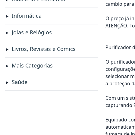
cambio para 
Informática
O preço já i
ATENÇÃO: Tod
Joias e Relógios
Purificador 
Livros, Revistas e Comics
O purificador
Mais Categorias
configuraçõe
selecionar m
Saúde
a proteção d
Com um siste
capturando 9
Equipado com
automaticame
fumaça de in