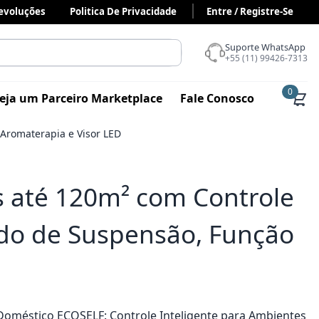
Devoluções
Politica De Privacidade
Entre / Registre-Se
Suporte WhatsApp
+55 (11) 99426-7313
0
eja um Parceiro Marketplace
Fale Conosco
 Aromaterapia e Visor LED
s até 120m² com Controle
Modo de Suspensão, Função
 Doméstico ECOSELF: Controle Inteligente para Ambientes