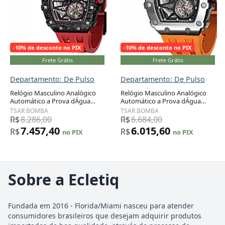
-10% de desconto no PIX
-10% de desconto no PIX
Frete Grátis
Frete Grátis
Departamento: De Pulso
Departamento: De Pulso
Relógio Masculino Analógico
Relógio Masculino Analógico
Automático a Prova dÁgua
Automático a Prova dÁgua
50M com Pulseira de Silicone,
50M com Pulseira de Silicone,
TSAR BOMBA
TSAR BOMBA
TSAR BOMBA TB 8209CF,
TSAR BOMBA TB 820679SGLZ,
R$
8.286,00
R$
6.684,00
Vermelho e Preto
Laranja
7.457,40
6.015,60
R$
R$
no PIX
no PIX
Sobre a Ecletiq
Fundada em 2016 - Florida/Miami nasceu para atender
consumidores brasileiros que desejam adquirir produtos