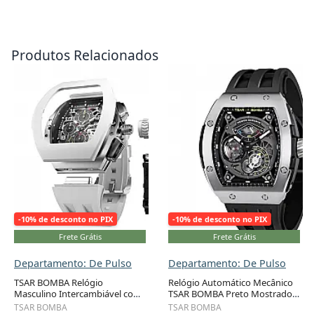
Produtos Relacionados
-10% de desconto no PIX
-10% de desconto no PIX
Frete Grátis
Frete Grátis
Departamento: De Pulso
Departamento: De Pulso
TSAR BOMBA Relógio
Relógio Automático Mecânico
Masculino Intercambiável com
TSAR BOMBA Preto Mostrador
Adicionar ao carrinho
Adicionar ao carrinho
2 Sets de Bezel, Pulseiras e
Esqueleto Grande Ponteiro
TSAR BOMBA
TSAR BOMBA