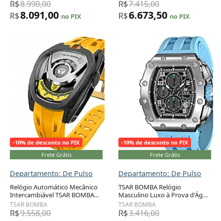
Coroas - Luxo, Resistente à
Luminoso Cristal Safira
R$
8.990,00
R$
7.415,00
Água 100M, Movimento
Sintética Correa FKM
8.091,00
6.673,50
R$
R$
no PIX
no PIX
Quartzo
TB8210SIBLA ​
-10% de desconto no PIX
-10% de desconto no PIX
Frete Grátis
Frete Grátis
Departamento: De Pulso
Departamento: De Pulso
Relógio Automático Mecânico
TSAR BOMBA Relógio
Intercambiável TSAR BOMBA
Masculino Luxo à Prova d'Água
Quadrado Movimento Japonês
50m com Movimento Quartzo
TSAR BOMBA
TSAR BOMBA
Impermeável 100m Design
Japonês e Pulseira de Silicone
R$
9.558,00
R$
3.416,00
Único Analogico Chivalry