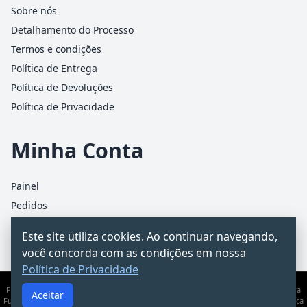
Sobre nós
Detalhamento do Processo
Termos e condições
Política de Entrega
Política de Devoluções
Política de Privacidade
Minha Conta
Painel
Pedidos
Detalhes da conta
Este site utiliza cookies. Ao continuar navegando,
Carrinho
você concorda com as condições em nossa
Política de Privacidade
PCChacur Intermediação · CNPJ 31.928.499/0001-25 · Rua James Holland, 95 – Barra
Aceitar
Funda, São Paulo/SP · Documento informativo — não substitui consultoria jurídica