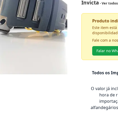
Invicta
- Ver todo
Produto in
Este item est
disponibilidad
Fale com a no
Falar no W
Todos os Imp
O valor já in
hora de 
importaçã
alfandegário