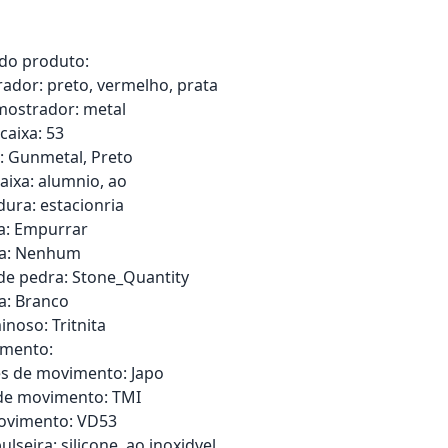
 do produto:
ador: preto, vermelho, prata
mostrador: metal
aixa: 53
: Gunmetal, Preto
aixa: alumnio, ao
ura: estacionria
a: Empurrar
ra: Nenhum
de pedra: Stone_Quantity
a: Branco
inoso: Tritnita
imento:
 de movimento: Japo
de movimento: TMI
Movimento: VD53
ulseira: silicone, ao inoxidvel