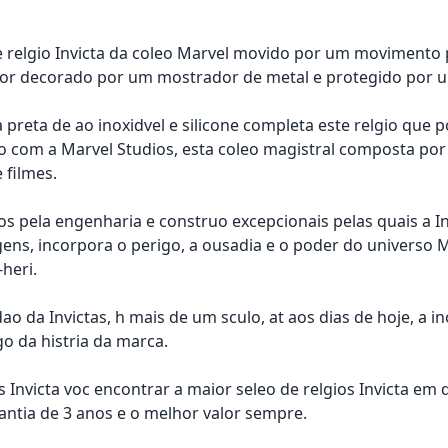
e relgio Invicta da coleo Marvel movido por um movimento 
r decorado por um mostrador de metal e protegido por um 
preta de ao inoxidvel e silicone completa este relgio que p
 com a Marvel Studios, esta coleo magistral composta por 
 filmes.
s pela engenharia e construo excepcionais pelas quais a Inv
ns, incorpora o perigo, a ousadia e o poder do universo
heri.
ao da Invictas, h mais de um sculo, at aos dias de hoje, a i
go da histria da marca.
s Invicta voc encontrar a maior seleo de relgios Invicta em
rantia de 3 anos e o melhor valor sempre.