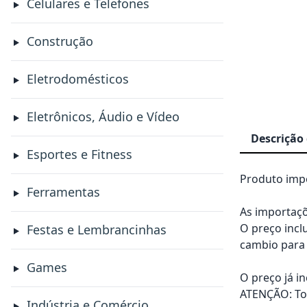
Celulares e Telefones
Construção
Eletrodomésticos
Eletrônicos, Áudio e Vídeo
Descrição
Esportes e Fitness
Produto impo
Ferramentas
As importaçõ
O preço incl
Festas e Lembrancinhas
cambio para 
Games
O preço já i
ATENÇÃO: Tod
Indústria e Comércio