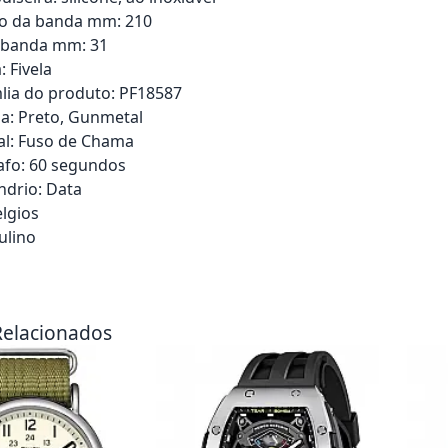
o da banda mm: 210
 banda mm: 31
: Fivela
lia do produto: PF18587
a: Preto, Gunmetal
tal: Fuso de Chama
afo: 60 segundos
ndrio: Data
elgios
ulino
rrinho
Adicionar ao carrinho
Adici
Relacionados