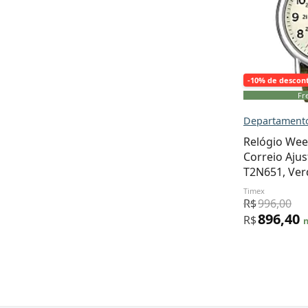
-10% de descon
Fre
Departamento
Relógio Wee
Correio Ajus
T2N651, Ver
Timex
R$
996,00
896,40
R$
n