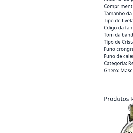
Compriment
Tamanho da
Tipo de fivela
Cdigo da fam
Tom da band
Tipo de Cris
Funo crongr
Funo de cale
Categoria: R
Gnero: Masc
Adicionar ao ca
Produtos 