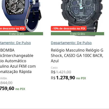
de desconto no PIX
-10% de desconto no PIX
Frete Grátis
Frete Grátis
tamento: De Pulso
Departamento: De Pulso
 BOMBA
Relógio Masculino Relógio G
icInterchangeable
Shock, CASIO GA 100C 8ACR,
gio Automático
Azul
ulino Azul FKM com
Casio
nalização Rápida
R$
1.421,00
1.278,90
R$
no PIX
BOMBA
.844,00
.759,60
no PIX