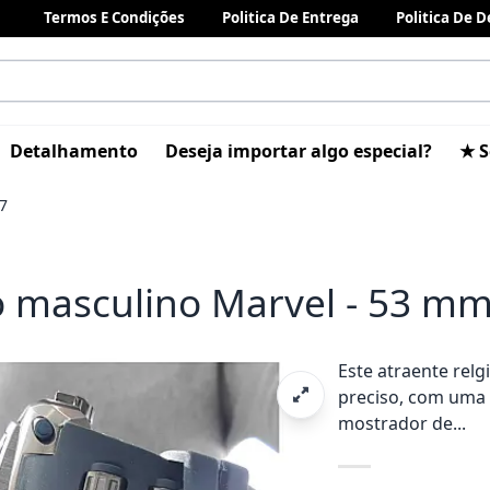
Termos E Condições
Politica De Entrega
Politica De 
Detalhamento
Deseja importar algo especial?
★ S
7
o masculino Marvel - 53 mm
Este atraente rel
preciso, com uma 
mostrador de...