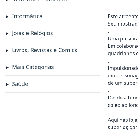
Informática
Este atraent
Seu mostrado
.
Joias e Relógios
Uma pulseira 
Em colaborao
Livros, Revistas e Comics
quadrinhos e
.
Mais Categorias
Impulsionado
em personage
de um super-
Saúde
.
Desde a fund
coleo ao lon
.
Aqui nas loja
superior, ga
.