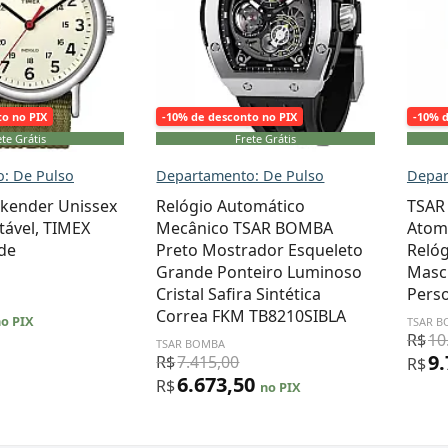
to no PIX
-10% de desconto no PIX
-10% 
te Grátis
Frete Grátis
: De Pulso
Departamento: De Pulso
Depar
kender Unissex
Relógio Automático
TSAR
tável, TIMEX
Mecânico TSAR BOMBA
Atom
de
Preto Mostrador Esqueleto
Reló
Grande Ponteiro Luminoso
Masc
Cristal Safira Sintética
Perso
Correa FKM TB8210SIBLA ​
o PIX
TSAR 
R$
10
TSAR BOMBA
9
R$
7.415,00
R$
6.673,50
R$
no PIX