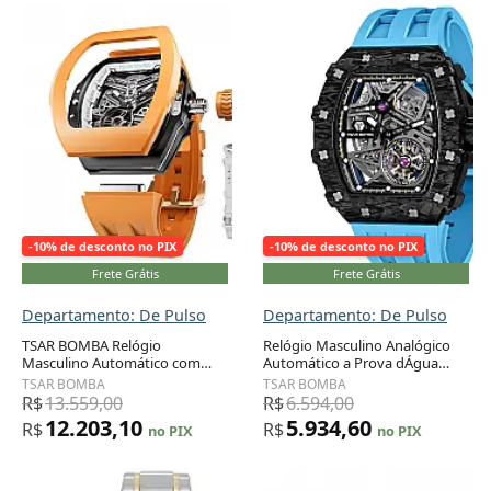
-10% de desconto no PIX
-10% de desconto no PIX
Frete Grátis
Frete Grátis
Departamento: De Pulso
Departamento: De Pulso
TSAR BOMBA Relógio
Relógio Masculino Analógico
Masculino Automático com
Automático a Prova dÁgua
Adicionar ao carrinho
Adicionar ao carrinho
Pulseiras, Bezels e Coroas
50M com Pulseira de Silicone,
TSAR BOMBA
TSAR BOMBA
Intercambiáveis, Resistente à
TSAR BOMBA TBCF 8209, Azul
R$
13.559,00
R$
6.594,00
Água 100M, Movimento
12.203,10
5.934,60
R$
R$
no PIX
no PIX
Japonês