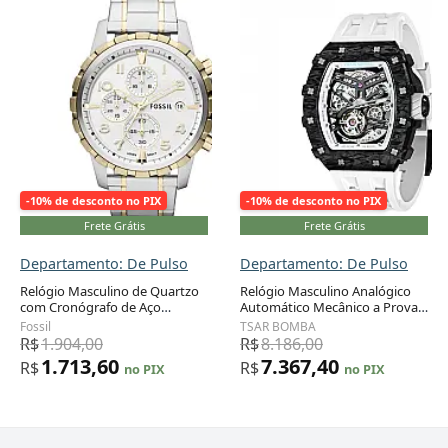
-10% de desconto no PIX
-10% de desconto no PIX
Frete Grátis
Frete Grátis
Departamento: De Pulso
Departamento: De Pulso
Relógio Masculino de Quartzo
Relógio Masculino Analógico
com Cronógrafo de Aço
Automático Mecânico a Prova
Inoxidável, FOSSIL FS4795,
dÁgua 50M com Pulseira de
Fossil
TSAR BOMBA
Prateado
Silicone, TSAR BOMBA
R$
1.904,00
R$
8.186,00
TB8208SGLZ, Branco e Preto
1.713,60
7.367,40
R$
R$
no PIX
no PIX