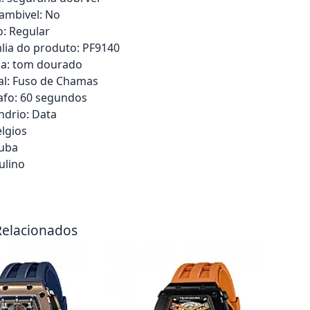
ambivel: No
o: Regular
lia do produto: PF9140
a: tom dourado
tal: Fuso de Chamas
afo: 60 segundos
ndrio: Data
elgios
cuba
ulino
rrinho
Adicionar ao carrinho
Adici
Relacionados