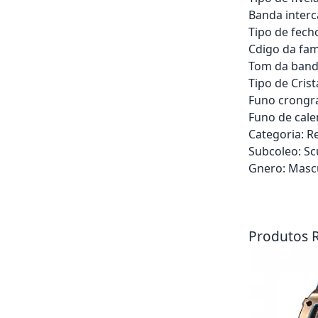
Banda interc
Tipo de fech
Cdigo da fam
Tom da band
Tipo de Cris
Funo crongr
Funo de cale
Categoria: R
Subcoleo: S
Gnero: Masc
Adicionar ao ca
Produtos 