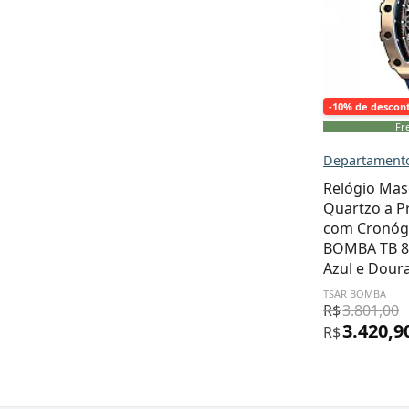
-10% de descon
Fre
Departamento
Relógio Mas
Quartzo a 
com Cronóg
BOMBA TB 8
Azul e Dour
TSAR BOMBA
R$
3.801,00
3.420,9
R$