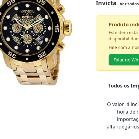
Invicta
- Ver todo
Produto in
Este item est
disponibilidad
Fale com a no
Falar no W
Todos os Imp
O valor já in
hora de 
importaçã
alfandegário