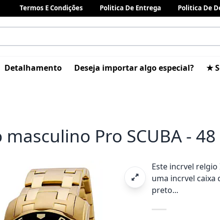
Termos E Condições
Politica De Entrega
Politica De 
Detalhamento
Deseja importar algo especial?
★ S
o masculino Pro SCUBA - 4
Este incrvel relg
uma incrvel caixa
preto...