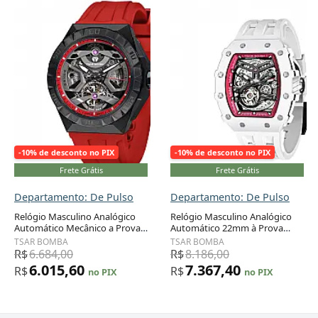
-10% de desconto no PIX
-10% de desconto no PIX
Frete Grátis
Frete Grátis
Departamento: De Pulso
Departamento: De Pulso
Relógio Masculino Analógico
Relógio Masculino Analógico
Automático Mecânico a Prova
Automático 22mm à Prova
dÁgua 100M com Pulseira de
dÁgua com Pulseira de Silicone,
TSAR BOMBA
TSAR BOMBA
Silicone, TSAR BOMBA
TSAR BOMBA TB 8208SGLZ,
R$
6.684,00
R$
8.186,00
SGLZTB8804 FR, Vermelho
Branco
6.015,60
7.367,40
R$
R$
no PIX
no PIX