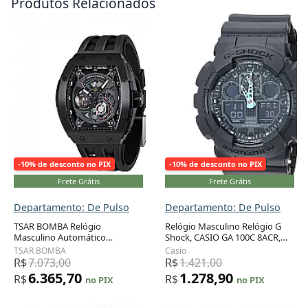
Produtos Relacionados
-10% de desconto no PIX
-10% de desconto no PIX
Frete Grátis
Frete Grátis
Departamento: De Pulso
Departamento: De Pulso
TSAR BOMBA Relógio
Relógio Masculino Relógio G
Masculino Automático
Shock, CASIO GA 100C 8ACR,
Adicionar ao carrinho
Adicionar ao carrinho
Mecânico 50m Resistência à
Azul
TSAR BOMBA
Casio
Água Pulseira de Silicone Estilo
R$
7.073,00
R$
1.421,00
Único
6.365,70
1.278,90
R$
R$
no PIX
no PIX