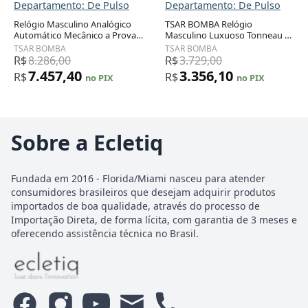
Departamento: De Pulso
Departamento: De Pulso
Relógio Masculino Analógico
TSAR BOMBA Relógio
Automático Mecânico a Prova
Masculino Luxuoso Tonneau à
dÁgua 50M com Pulseira de
Prova d'Água 50M com
TSAR BOMBA
TSAR BOMBA
Silicone, TSAR BOMBA
Cronógrafo e Calendário
R$
8.286,00
R$
3.729,00
SGLZTB8209 TC, Vermelho e
7.457,40
3.356,10
R$
R$
no PIX
no PIX
Branco
Sobre a Ecletiq
Fundada em 2016 - Florida/Miami nasceu para atender
consumidores brasileiros que desejam adquirir produtos
importados de boa qualidade, através do processo de
Importação Direta, de forma lícita, com garantia de 3 meses e
oferecendo assistência técnica no Brasil.