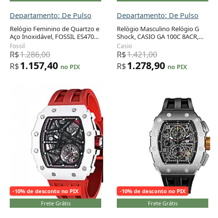
Departamento: De Pulso
Departamento: De Pulso
Relógio Feminino de Quartzo e
Relógio Masculino Relógio G
Aço Inoxidável, FOSSIL ES4701,
Shock, CASIO GA 100C 8ACR,
Adicionar ao carrinho
Adicionar ao carrinho
Marrom
Azul
Fossil
Casio
R$
1.286,00
R$
1.421,00
1.157,40
1.278,90
R$
R$
no PIX
no PIX
-10% de desconto no PIX
-10% de desconto no PIX
Frete Grátis
Frete Grátis