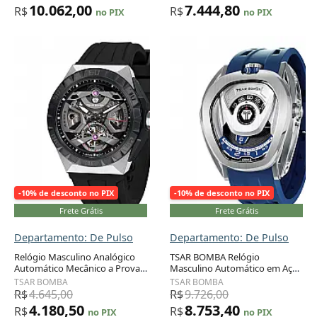
Quadrado, Laranja
Design Único e Elegante
10.062,00
7.444,80
R$
R$
no PIX
no PIX
-10% de desconto no PIX
-10% de desconto no PIX
Frete Grátis
Frete Grátis
Departamento: De Pulso
Departamento: De Pulso
Relógio Masculino Analógico
TSAR BOMBA Relógio
Automático Mecânico a Prova
Masculino Automático em Aço
dÁgua 100M com Pulseira de
Inoxidável com Movimento
TSAR BOMBA
TSAR BOMBA
Silicone, TSAR BOMBA 8804,
Japonês, Pulseira Viton e 100m
R$
4.645,00
R$
9.726,00
Preto
Resistência à Água
4.180,50
8.753,40
R$
R$
no PIX
no PIX