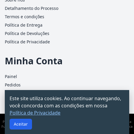
Detalhamento do Processo
Termos e condições
Política de Entrega
Política de Devoluções
Política de Privacidade
Minha Conta
Painel
Pedidos
Detalhes da conta
Este site utiliza cookies. Ao continuar navegando,
Carrinho
você concorda com as condições em nossa
Política de Privacidade
PCChacur Intermediação · CNPJ 31.928.499/0001-25 · Rua James Holland, 95 – Barra
Aceitar
Funda, São Paulo/SP · Documento informativo — não substitui consultoria jurídica
ou contábil.