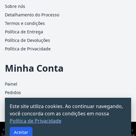
Sobre nós
Detalhamento do Processo
Termos e condições
Política de Entrega
Política de Devoluções
Política de Privacidade
Minha Conta
Painel
Pedidos
Detalhes da conta
Este site utiliza cookies. Ao continuar navegando,
Carrinho
você concorda com as condições em nossa
Política de Privacidade
PCChacur Intermediação · CNPJ 31.928.499/0001-25 · Rua James Holland, 95 – Barra
Aceitar
Funda, São Paulo/SP · Documento informativo — não substitui consultoria jurídica