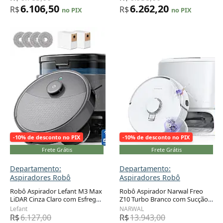
6.106,50
6.262,20
R$
R$
no PIX
no PIX
-10% de desconto no PIX
-10% de desconto no PIX
Frete Grátis
Frete Grátis
Departamento:
Departamento:
Aspiradores Robô
Aspiradores Robô
Robô Aspirador Lefant M3 Max
Robô Aspirador Narwal Freo
LiDAR Cinza Claro com Esfregão
Z10 Turbo Branco com Sucção
20.000Pa Autoesvaziamento 90
25.000Pa Sistema
Lefant
NARWAL
Dias WiFi 5G
Autoesvaziamento e Mop
R$
6.127,00
R$
13.943,00
Integrado