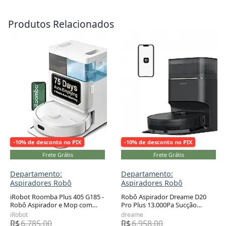
Produtos Relacionados
-10% de desconto no PIX
-10% de desconto no PIX
Frete Grátis
Frete Grátis
Departamento:
Departamento:
Aspiradores Robô
Aspiradores Robô
iRobot Roomba Plus 405 G185 -
Robô Aspirador Dreame D20
Robô Aspirador e Mop com
Pro Plus 13.000Pa Sucção
Adicionar ao carrinho
Adicionar ao carrinho
AutoWash, Navegação LiDAR e
DuoBrush Esvaziamento
iRobot
dreame
Autolimpeza
Automático Preto
R$
6.785,00
R$
6.958,00