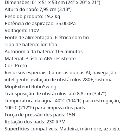
Dimensões: 61 x 51 x 53 cm (24" x 20" x 21")
Altura do robô: 7,95 cm (3,13")
Peso do produto: 19,2 kg
Potência de aspiração: 35.000Pa
Voltagem: 110V
Fonte de alimentação: Elétrica com fio
Tipo de bateria: Íon-lítio
Autonomia da bateria: 165 minutos
Material: Plástico ABS resistente
Cor: Preto
Recursos especiais: Câmeras duplas AI, navegação
inteligente, evitação de obstáculos 280+, sistema
MopExtend RoboSwing
Transposição de obstáculos: até 8,8 cm (3,47")
Temperatura da água: 40°C (104°F) para esfregação,
100°C (212°F) para limpeza dos pads
Força de pressão dos pads: 15N
Rotação dos pads: 230 RPM
Superfícies compatíveis: Madeira, mármore, azulejo,