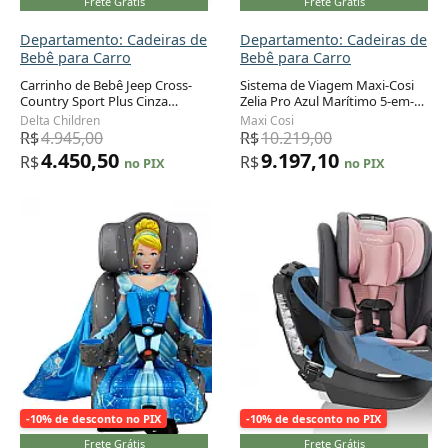
Frete Grátis
Frete Grátis
Departamento: Cadeiras de
Departamento: Cadeiras de
Bebê para Carro
Bebê para Carro
Carrinho de Bebê Jeep Cross-
Sistema de Viagem Maxi-Cosi
Country Sport Plus Cinza
Zelia Pro Azul Marítimo 5-em-1
Adicionar ao carrinho
Adicionar ao carrinho
Galáxia 3 Rodas Corrida até
com Cadeirinha Recém-nascido
Delta Children
Maxi Cosi
20,4 kg
a 22,7 kg
R$
4.945,00
R$
10.219,00
4.450,50
9.197,10
R$
R$
no PIX
no PIX
-10% de desconto no PIX
-10% de desconto no PIX
Frete Grátis
Frete Grátis