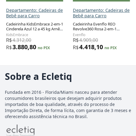
Departamento: Cadeiras de
Departamento: Cadeiras de
Bebê para Carro
Bebê para Carro
Cadeirinha KidsEmbrace 2-em-1
Cadeirinha Evenflo REO
Cinderela Azul 12 a 45 kg Arnês
Revolve360 Rosa 2-em-1
e Assento Elevador
Rotação 360° 1,8 a 18,1 kg
KidsEmbrace
Evenflo
R$
4.312,00
R$
4.909,00
3.880,80
4.418,10
R$
R$
no PIX
no PIX
Sobre a Ecletiq
Fundada em 2016 - Florida/Miami nasceu para atender
consumidores brasileiros que desejam adquirir produtos
importados de boa qualidade, através do processo de
Importação Direta, de forma lícita, com garantia de 3 meses e
oferecendo assistência técnica no Brasil.