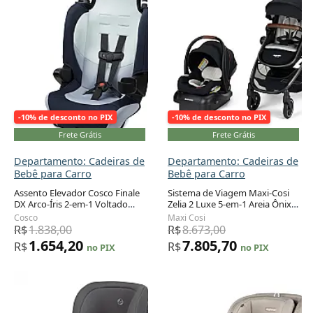
-10% de desconto no PIX
-10% de desconto no PIX
Frete Grátis
Frete Grátis
Departamento: Cadeiras de
Departamento: Cadeiras de
Bebê para Carro
Bebê para Carro
Assento Elevador Cosco Finale
Sistema de Viagem Maxi-Cosi
DX Arco-Íris 2-em-1 Voltado
Zelia 2 Luxe 5-em-1 Areia Ônix
Adicionar ao carrinho
Adicionar ao carrinho
para Painel 18 a 45 kg
com Cadeirinha Bebê
Cosco
Maxi Cosi
R$
1.838,00
R$
8.673,00
1.654,20
7.805,70
R$
R$
no PIX
no PIX