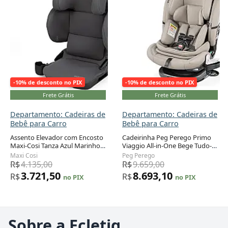
-10% de desconto no PIX
-10% de desconto no PIX
Frete Grátis
Frete Grátis
Departamento: Cadeiras de
Departamento: Cadeiras de
Bebê para Carro
Bebê para Carro
Assento Elevador com Encosto
Cadeirinha Peg Perego Primo
Maxi-Cosi Tanza Azul Marinho
Viaggio All-in-One Bege Tudo-
Dobrável com ISOFIX 18 a 45 kg
em-Um Recém-nascido a 54 kg
Maxi Cosi
Peg Perego
R$
4.135,00
R$
9.659,00
3.721,50
8.693,10
R$
R$
no PIX
no PIX
Sobre a Ecletiq