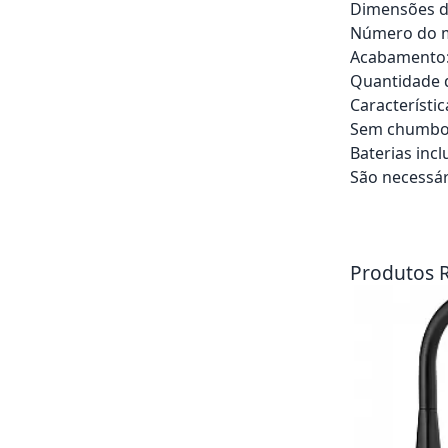
Dimensões d
Número do m
Acabamento: 
Quantidade d
Característi
Sem chumbo, 
Baterias incl
São necessár
Adicionar ao ca
Produtos 