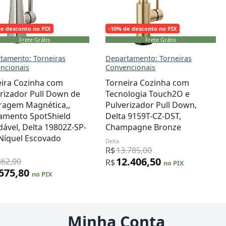
de desconto no PIX
-10% de desconto no PIX
Frete Grátis
Frete Grátis
tamento: Torneiras
Departamento: Torneiras
ncionais
Convencionais
eira Cozinha com
Torneira Cozinha com
rizador Pull Down de
Tecnologia Touch2O e
ragem Magnética,,
Pulverizador Pull Down,
amento SpotShield
Delta 9159T-CZ-DST,
dável, Delta 19802Z-SP-
Champagne Bronze
Níquel Escovado
Delta
R$
13.785,00
12.406,50
862,00
R$
no PIX
.575,80
no PIX
Minha Conta