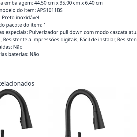
a embalagem: 44,50 cm x 35,00 cm x 6,40 cm
odelo do item: APS1011BS
Preto inoxidável
o pacote do item: 1
cas especiais: Pulverizador pull down com modo cascata atu
Resistente a impressões digitais, Fácil de instalar, Resist
uídas: Não
ias baterias: Não
rrinho
Adicionar ao carrinho
Adici
Relacionados