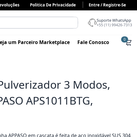
Devoluções
Politica De Privacidade
Entre / Registre-Se
Suporte WhatsApp
+55 (11) 99426-7313
0
eja um Parceiro Marketplace
Fale Conosco
Pulverizador 3 Modos,
APPASO APS1011BTG,
inha APPASO em cascata é feita de aço inoxidável SUS 304