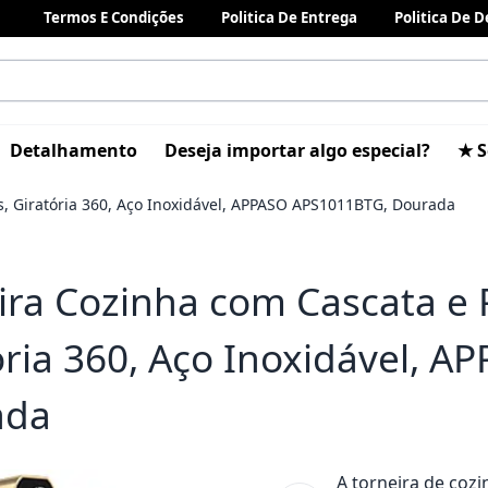
Termos E Condições
Politica De Entrega
Politica De 
Detalhamento
Deseja importar algo especial?
★ S
s, Giratória 360, Aço Inoxidável, APPASO APS1011BTG, Dourada
ira Cozinha com Cascata e 
ória 360, Aço Inoxidável, 
ada
A torneira de coz