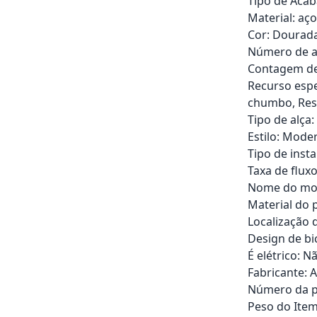
Tipo de Aca
Material: aço
Cor: Dourad
Número de al
Contagem de
Recurso espe
chumbo, Resi
Tipo de alça:
Estilo: Mode
Tipo de insta
Taxa de flux
Nome do mo
Material do 
Localização d
Design de bi
É elétrico: N
Fabricante:
Número da p
Peso do Item