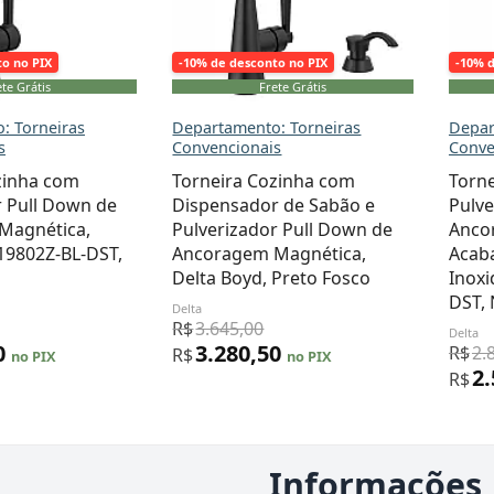
to no PIX
-10% de desconto no PIX
-10% 
te Grátis
Frete Grátis
: Torneiras
Departamento: Torneiras
Depar
s
Convencionais
Conve
zinha com
Torneira Cozinha com
Torn
r Pull Down de
Dispensador de Sabão e
Pulve
Magnética,
Pulverizador Pull Down de
Anco
 19802Z-BL-DST,
Ancoragem Magnética,
Acab
Delta Boyd, Preto Fosco
Inoxi
DST, 
Delta
R$
3.645,00
Delta
0
3.280,50
R$
2.
R$
no PIX
no PIX
2
R$
Informações