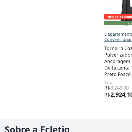
-10% de descon
Fre
Departamento
Convencionai
Torneira Co
Pulverizado
Ancoragem 
Delta Lenta
Preto Fosco
Delta
R$
3.249,00
2.924,1
R$
Sobre a Ecletiq