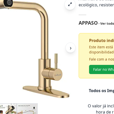
ecológico, resiste
APPASO
- Ver tod
Produto in
›
Este item est
disponibilidad
Fale com a no
Falar no W
Todos os Imp
O valor já in
hora de 