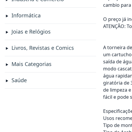
cambio para 
Informática
O preço já i
ATENÇÃO: Tod
Joias e Relógios
A torneira d
Livros, Revistas e Comics
um cartucho 
saída de águ
Mais Categorias
modo cascata
água rapidam
Saúde
giratória de
de limpeza e 
fácil e pode
Especificaçõ
Usos recomen
Tipo de mo