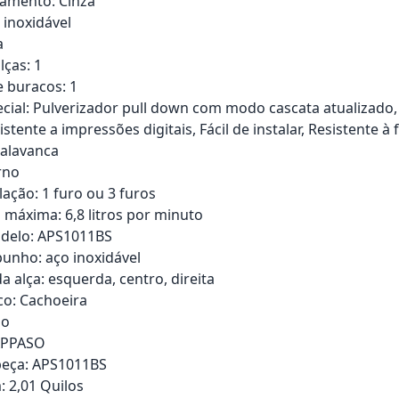
bamento: Cinza
 inoxidável
a
ças: 1
 buracos: 1
cial: Pulverizador pull down com modo cascata atualizado,
stente a impressões digitais, Fácil de instalar, Resistente
 alavanca
rno
lação: 1 furo ou 3 furos
o máxima: 6,8 litros por minuto
delo: APS1011BS
punho: aço inoxidável
a alça: esquerda, centro, direita
co: Cachoeira
ão
 APPASO
eça: APS1011BS
: 2,01 Quilos