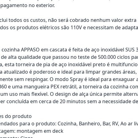
pagamento no exterior.
nclui todos os custos, não será cobrado nenhum valor extr
os os produtos elétricos são 110V e necessitam de adapta
e cozinha APPASO em cascata é feita de aço inoxidável SUS 3
de alta qualidade que passou no teste de 500.000 ciclos p
a, esta torneira de pia de aço inoxidável preto é multifunci
 atualizado é poderoso e ideal para limpar grandes áreas
ente sem respingar. O modo Spray é ideal para enxaguar a 
 360 e uma mangueira PEX retrátil, a torneira da cozinha 
um uso mais flexível. O design de alça única permite altern
 ser concluída em cerca de 20 minutos sem a necessidade d
es do produto
dados para o produto: Cozinha, Banheiro, Bar, RV, Ao ar li
ntagem: montagem em deck