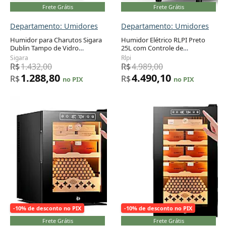
Frete Grátis
Frete Grátis
Departamento: Umidores
Departamento: Umidores
Humidor para Charutos Sigara
Humidor Elétrico RLPI Preto
Dublin Tampo de Vidro
25L com Controle de
Adicionar ao carrinho
Adicionar ao carrinho
Capacidade 100 Charutos com
Temperatura e Umidade 115V
Sigara
Rlpi
Chave
R$
1.432,00
R$
4.989,00
1.288,80
4.490,10
R$
R$
no PIX
no PIX
-10% de desconto no PIX
-10% de desconto no PIX
Frete Grátis
Frete Grátis