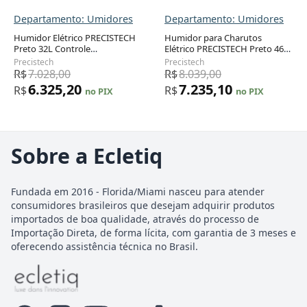
Departamento: Umidores
Departamento: Umidores
Humidor Elétrico PRECISTECH
Humidor para Charutos
Preto 32L Controle
Elétrico PRECISTECH Preto 46
Temperatura Umidade Gavetas
Litros 200 Charutos
Precistech
Precistech
Cedro Espanhol 240V
Termoelétrico 110V
R$
7.028,00
R$
8.039,00
6.325,20
7.235,10
R$
R$
no PIX
no PIX
Sobre a Ecletiq
Fundada em 2016 - Florida/Miami nasceu para atender
consumidores brasileiros que desejam adquirir produtos
importados de boa qualidade, através do processo de
Importação Direta, de forma lícita, com garantia de 3 meses e
oferecendo assistência técnica no Brasil.