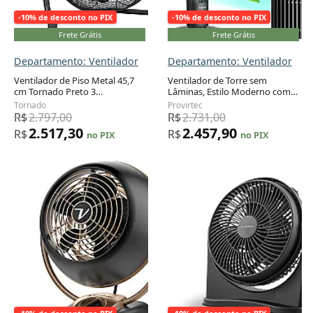
-10% de desconto no PIX
-10% de desconto no PIX
Frete Grátis
Frete Grátis
Departamento: Ventilador
Departamento: Ventilador
Ventilador de Piso Metal 45,7
Ventilador de Torre sem
cm Tornado Preto 3
Lâminas, Estilo Moderno com
Adicionar ao carrinho
Adicionar ao carrinho
Velocidades Alta Vazão 4150
Oscilação de 120°, 8
Tornado
Provirtec
CFM Inclinação 120° Modelo
Velocidades, Temporizador de
R$
2.797,00
R$
2.731,00
HI-FAN-18HVFF-1P-HEX2, 110V
24H, Controle Remoto e APP,
2.517,30
2.457,90
R$
R$
no PIX
no PIX
110V