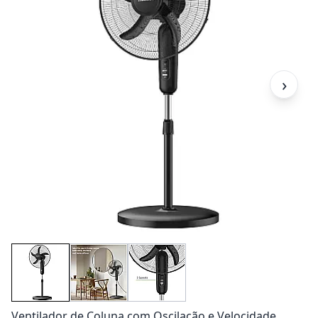
›
Ventilador de Coluna com Oscilação e Velocidade