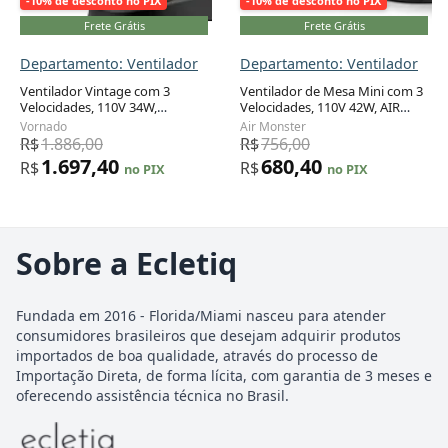
-10% de desconto no PIX
-10% de desconto no PIX
Frete Grátis
Frete Grátis
Departamento: Ventilador
Departamento: Ventilador
Ventilador Vintage com 3
Ventilador de Mesa Mini com 3
Velocidades, 110V 34W,
Velocidades, 110V 42W, AIR
VORNADO VFAN Petite, Preto
MONSTER 15655, Preto
Vornado
Air Monster
R$
1.886,00
R$
756,00
1.697,40
680,40
R$
R$
no PIX
no PIX
Sobre a Ecletiq
Fundada em 2016 - Florida/Miami nasceu para atender
consumidores brasileiros que desejam adquirir produtos
importados de boa qualidade, através do processo de
Importação Direta, de forma lícita, com garantia de 3 meses e
oferecendo assistência técnica no Brasil.