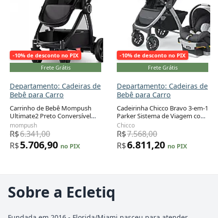
-10% de desconto no PIX
-10% de desconto no PIX
Frete Grátis
Frete Grátis
Departamento: Cadeiras de
Departamento: Cadeiras de
Bebê para Carro
Bebê para Carro
Carrinho de Bebê Mompush
Cadeirinha Chicco Bravo 3-em-1
Ultimate2 Preto Conversível
Parker Sistema de Viagem com
com Assento Reversível 6
Base ISOFIX 1,8 a 13,6 kg
mompush
Chicco
Meses a 23 kg
R$
6.341,00
R$
7.568,00
5.706,90
6.811,20
R$
R$
no PIX
no PIX
Sobre a Ecletiq
Fundada em 2016 - Florida/Miami nasceu para atender