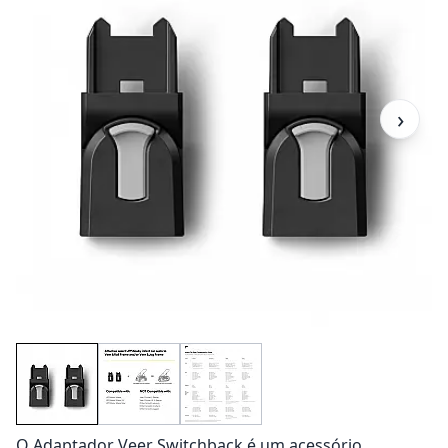
›
O Adaptador Veer Switchback é um acessório