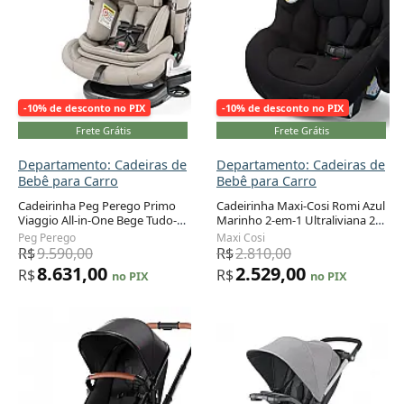
-10% de desconto no PIX
-10% de desconto no PIX
Frete Grátis
Frete Grátis
Departamento: Cadeiras de
Departamento: Cadeiras de
Bebê para Carro
Bebê para Carro
Cadeirinha Peg Perego Primo
Cadeirinha Maxi-Cosi Romi Azul
Viaggio All-in-One Bege Tudo-
Marinho 2-em-1 Ultraliviana 2,3
Adicionar ao carrinho
Adicionar ao carrinho
em-Um Recém-nascido a 54 kg
a 22,7 kg
Peg Perego
Maxi Cosi
R$
9.590,00
R$
2.810,00
8.631,00
2.529,00
R$
R$
no PIX
no PIX