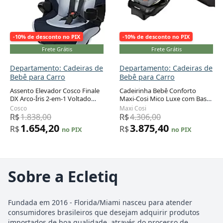
-10% de desconto no PIX
-10% de desconto no PIX
Frete Grátis
Frete Grátis
Departamento: Cadeiras de
Departamento: Cadeiras de
Bebê para Carro
Bebê para Carro
Assento Elevador Cosco Finale
Cadeirinha Bebê Conforto
DX Arco-Íris 2-em-1 Voltado
Maxi-Cosi Mico Luxe com Base
para Painel 18 a 45 kg
Bege Voltada para Trás 1,8 a
Cosco
Maxi Cosi
13,6 kg
R$
1.838,00
R$
4.306,00
1.654,20
3.875,40
R$
R$
no PIX
no PIX
Sobre a Ecletiq
Fundada em 2016 - Florida/Miami nasceu para atender
consumidores brasileiros que desejam adquirir produtos
importados de boa qualidade, através do processo de