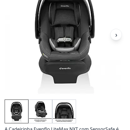
›
A Cadeirinha Evenflo LiteMax NXT com SensorSafe é