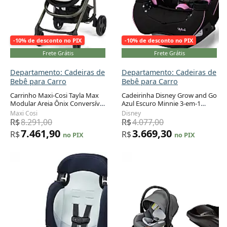
-10% de desconto no PIX
-10% de desconto no PIX
Frete Grátis
Frete Grátis
Departamento: Cadeiras de
Departamento: Cadeiras de
Bebê para Carro
Bebê para Carro
Carrinho Maxi-Cosi Tayla Max
Cadeirinha Disney Grow and Go
Modular Areia Ônix Conversível
Azul Escuro Minnie 3-em-1
Adicionar ao carrinho
Adicionar ao carrinho
do Nascimento a 22,7 kg
Recém-nascido a 45,4 kg
Maxi Cosi
Disney
R$
8.291,00
R$
4.077,00
7.461,90
3.669,30
R$
R$
no PIX
no PIX