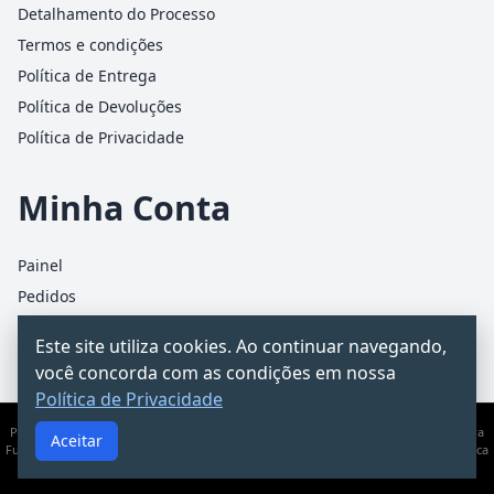
Detalhamento do Processo
Termos e condições
Política de Entrega
Política de Devoluções
Política de Privacidade
Minha Conta
Painel
Pedidos
Detalhes da conta
Este site utiliza cookies. Ao continuar navegando,
Carrinho
você concorda com as condições em nossa
Política de Privacidade
PCChacur Intermediação · CNPJ 31.928.499/0001-25 · Rua James Holland, 95 – Barra
Aceitar
Funda, São Paulo/SP · Documento informativo — não substitui consultoria jurídica
ou contábil.