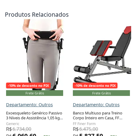
Produtos Relacionados
-10% de desconto no PIX
-10% de desconto no PIX
Frete Grátis
Frete Grátis
Departamento: Outros
Departamento: Outros
Exoesqueleto Genérico Passivo
Banco Multiuso para Treino
3 Níveis de Assistência 1,05 kg
Corpo Inteiro em Casa, FF
Adicionar ao carrinho
Adicionar ao carrinho
Fibra Carbono Reabilitação
FINER FORM, Preto
Generic
FF Finer Form
Marcha
R$
6.734,00
R$
6.475,00
6.060,60
5.827,50