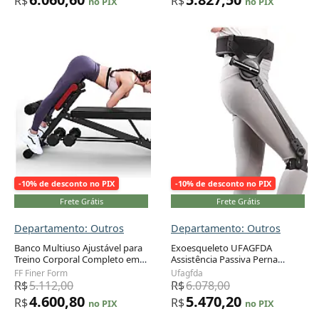
R$
R$
no PIX
no PIX
-10% de desconto no PIX
-10% de desconto no PIX
Frete Grátis
Frete Grátis
Departamento: Outros
Departamento: Outros
Banco Multiuso Ajustável para
Exoesqueleto UFAGFDA
Treino Corporal Completo em
Assistência Passiva Perna
Casa, FF FINER FORM, Preto
Direita 1,05 kg 3 Níveis de Força
FF Finer Form
Ufagfda
R$
5.112,00
R$
6.078,00
4.600,80
5.470,20
R$
R$
no PIX
no PIX