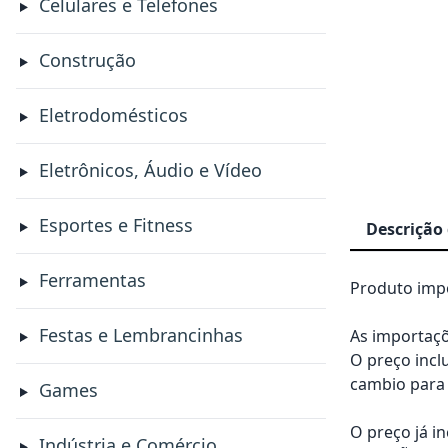
Celulares e Telefones
Construção
Eletrodomésticos
Eletrônicos, Áudio e Vídeo
Esportes e Fitness
Descrição
Ferramentas
Produto impo
Festas e Lembrancinhas
As importaçõ
O preço incl
cambio para 
Games
O preço já i
Indústria e Comércio