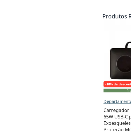
Produtos 
-10% de descon
Fre
Departamento
Carregado
65W USB-C 
Exoesquelet
Proteção Mú