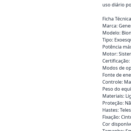
uso diário p
Ficha Técnica
Marca: Gene
Modelo: Bion
Tipo: Exoesq
Potência máx
Motor: Siste
Certificação
Modos de ope
Fonte de ene
Controle: Ma
Peso do equi
Materiais: L
Proteção: Nã
Hastes: Tele
Fixação: Cint
Cor disponíve
Tamanho: Sm