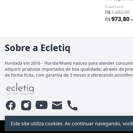
Powerhood
R$
1.082,00
973,80
R$
n
Sobre a Ecletiq
Fundada em 2016 - Florida/Miami nasceu para atender consumi
adquirir produtos importados de boa qualidade, através do pro
de forma lícita, com garantia de 3 meses e oferecendo assistênci
Este site utiliza cookies. Ao continuar navegando, v
PCChacur Intermediação · CNPJ 31.928.499/0001