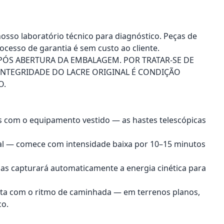
nosso laboratório técnico para diagnóstico. Peças de
ocesso de garantia é sem custo ao cliente.
PÓS ABERTURA DA EMBALAGEM. POR TRATAR-SE DE
INTEGRIDADE DO LACRE ORIGINAL É CONDIÇÃO
O.
nas com o equipamento vestido — as hastes telescópicas
ual — comece com intensidade baixa por 10–15 minutos
ias capturará automaticamente a energia cinética para
menta com o ritmo de caminhada — em terrenos planos,
co.
onar ao carrinho
Adicionar ao carrinho