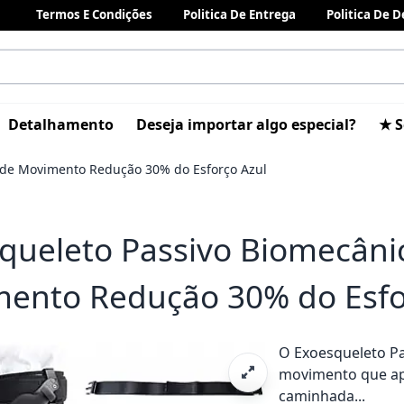
Termos E Condições
Politica De Entrega
Politica De 
Detalhamento
Deseja importar algo especial?
★ S
a de Movimento Redução 30% do Esforço Azul
queleto Passivo Biomecânic
ento Redução 30% do Esfo
O Exoesqueleto Pa
movimento que apro
caminhada...