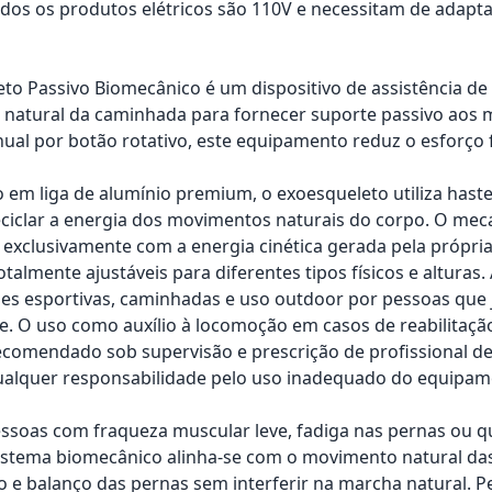
os os produtos elétricos são 110V e necessitam de adapta
to Passivo Biomecânico é um dispositivo de assistência de
l natural da caminhada para fornecer suporte passivo aos 
ual por botão rotativo, este equipamento reduz o esforço f
 em liga de alumínio premium, o exoesqueleto utiliza hastes
eciclar a energia dos movimentos naturais do corpo. O mec
exclusivamente com a energia cinética gerada pela própria 
talmente ajustáveis para diferentes tipos físicos e alturas
des esportivas, caminhadas e uso outdoor por pessoas qu
. O uso como auxílio à locomoção em casos de reabilitaçã
comendado sob supervisão e prescrição de profissional de s
ualquer responsabilidade pelo uso inadequado do equipam
essoas com fraqueza muscular leve, fadiga nas pernas ou 
 sistema biomecânico alinha-se com o movimento natural da
 e balanço das pernas sem interferir na marcha natural. Pe