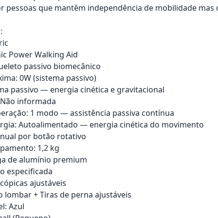
or pessoas que mantêm independência de mobilidade mas de
:
ric
ic Power Walking Aid
ueleto passivo biomecânico
ima: 0W (sistema passivo)
ma passivo — energia cinética e gravitacional
: Não informada
ração: 1 modo — assistência passiva contínua
rgia: Autoalimentado — energia cinética do movimento
nual por botão rotativo
pamento: 1,2 kg
iga de alumínio premium
o especificada
scópicas ajustáveis
o lombar + Tiras de perna ajustáveis
l: Azul
all (Pequeno)