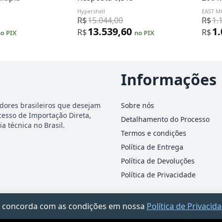
Hypershell
EAST 
R$
15.044,00
R$
1.
13.539,60
1
R$
R$
o PIX
no PIX
Informações
dores brasileiros que desejam
Sobre nós
cesso de Importação Direta,
Detalhamento do Processo
a técnica no Brasil.
Termos e condições
Política de Entrega
Política de Devoluções
Política de Privacidade
ocê concorda com as condições em nossa
Política de Privacid
-25 · Rua James Holland, 95 – Barra Funda, São Paulo/SP · Documento informativo — n