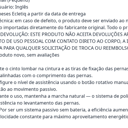
uário: Inglês
eses Ecletiq a partir da data de entrega
técnica: em caso de defeito, o produto deve ser enviado ao 
o importadas diretamente do fabricante original. Todo o pr
E DEVOLUÇÃO: ESTE PRODUTO NÃO ACEITA DEVOLUÇÕES A
O DE USO PESSOAL COM CONTATO DIRETO AO CORPO, A 
A PARA QUALQUER SOLICITAÇÃO DE TROCA OU REEMBOLS
roduto novo, sem avaliações
ste o cinto lombar na cintura e as tiras de fixação das per
 alinhadas com o comprimento das pernas.
figure o nível de assistência usando o botão rotativo man
ção ao movimento passivo.
ante o uso, mantenha a marcha natural — o sistema de pol
istência no levantamento das pernas.
: Por ser um sistema passivo sem bateria, a eficiência au
locidade constante para máximo aproveitamento energéti
rrinho
Adicionar ao carrinho
Adici