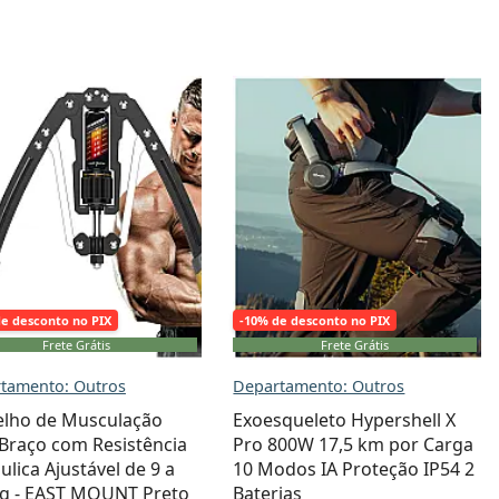
de desconto no PIX
-10% de desconto no PIX
Frete Grátis
Frete Grátis
tamento: Outros
Departamento: Outros
elho de Musculação
Exoesqueleto Hypershell X
Braço com Resistência
Pro 800W 17,5 km por Carga
ulica Ajustável de 9 a
10 Modos IA Proteção IP54 2
kg - EAST MOUNT Preto
Baterias