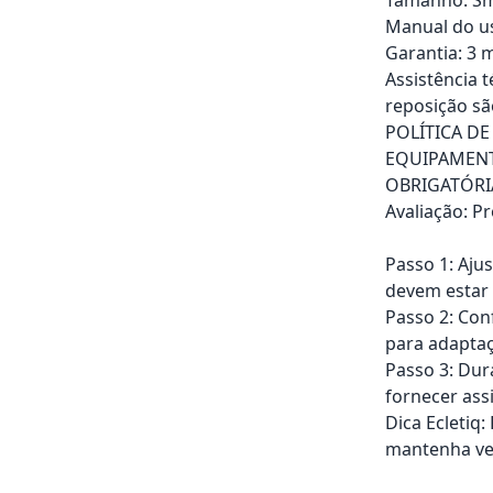
Manual do us
Garantia: 3 m
Assistência 
reposição sã
POLÍTICA D
EQUIPAMENT
OBRIGATÓRI
Avaliação: P
Passo 1: Aju
devem estar
Passo 2: Con
para adapta
Passo 3: Dur
fornecer ass
Dica Ecletiq
mantenha ve
Adicionar ao ca