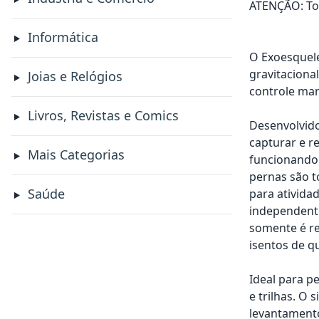
ATENÇÃO: Tod
Informática
O Exoesquele
gravitaciona
Joias e Relógios
controle man
Livros, Revistas e Comics
Desenvolvido
capturar e r
Mais Categorias
funcionando 
pernas são to
Saúde
para ativida
independente
somente é re
isentos de q
Ideal para p
e trilhas. O
levantamento