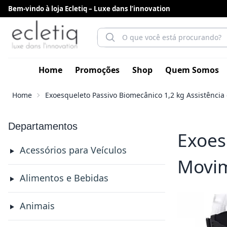
Bem-vindo à loja Ecletiq – Luxe dans l’innovation
Home
Promoções
Shop
Quem Somos
Home
Exoesqueleto Passivo Biomecânico 1,2 kg Assistênci
Departamentos
Exoes
Acessórios para Veículos
Movim
Alimentos e Bebidas
Animais