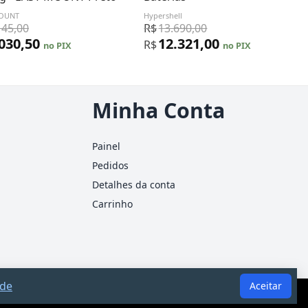
MOUNT
Hypershell
145,00
R$
13.690,00
.030,50
12.321,00
R$
no PIX
no PIX
Minha Conta
Painel
Pedidos
Detalhes da conta
Carrinho
ade
Aceitar
ão substitui consultoria jurídica ou contábil.