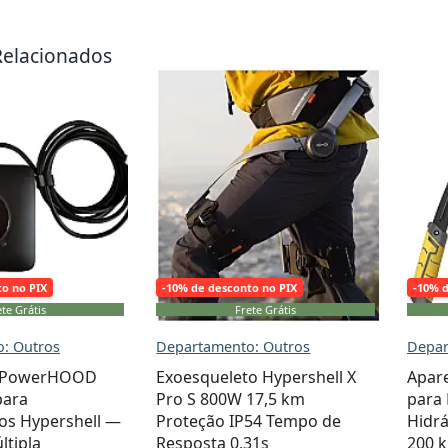
Relacionados
to no PIX
-10% de desconto no PIX
-10% 
te Grátis
Frete Grátis
: Outros
Departamento: Outros
Depar
r PowerHOOD
Exoesqueleto Hypershell X
Apar
para
Pro S 800W 17,5 km
para 
os Hypershell —
Proteção IP54 Tempo de
Hidrá
ltipla
Resposta 0,31s
200 