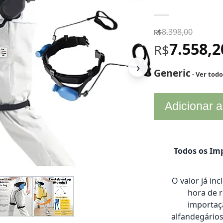
8.398,00
R$
7.558,
R$
›
Generic
- Ver tod
Adicionar a
Todos os Imp
O valor já in
hora de 
importaçã
alfandegário