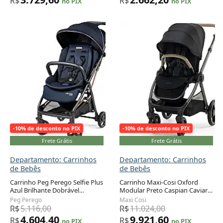
R$
R$
no PIX
no PIX
-10% de desconto no PIX
-10% de desconto no PIX
Frete Grátis
Frete Grátis
Departamento: Carrinhos
Departamento: Carrinhos
de Bebês
de Bebês
Carrinho Peg Perego Selfie Plus
Carrinho Maxi-Cosi Oxford
Azul Brilhante Dobrável
Modular Preto Caspian Caviar
Automático até 21,8 kg
4-em-1 Recém-nascido até 25
Peg Perego
Maxi Cosi
kg
R$
5.116,00
R$
11.024,00
4.604,40
9.921,60
R$
R$
no PIX
no PIX