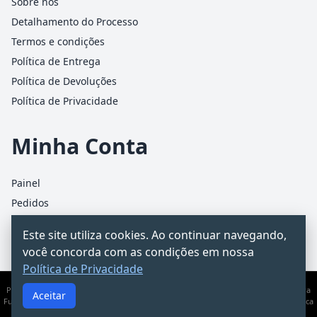
Sobre nós
Detalhamento do Processo
Termos e condições
Política de Entrega
Política de Devoluções
Política de Privacidade
Minha Conta
Painel
Pedidos
Detalhes da conta
Este site utiliza cookies. Ao continuar navegando,
Carrinho
você concorda com as condições em nossa
Política de Privacidade
PCChacur Intermediação · CNPJ 31.928.499/0001-25 · Rua James Holland, 95 – Barra
Aceitar
Funda, São Paulo/SP · Documento informativo — não substitui consultoria jurídica
ou contábil.