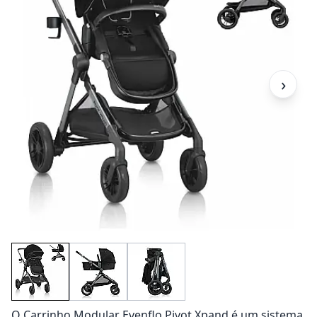
›
O Carrinho Modular Evenflo Pivot Xpand é um sistema