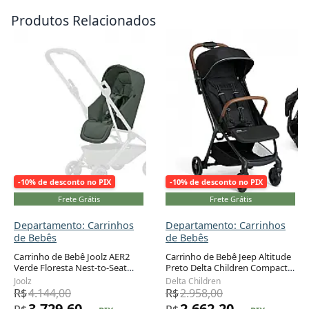
Produtos Relacionados
-10% de desconto no PIX
-10% de desconto no PIX
Frete Grátis
Frete Grátis
Departamento: Carrinhos
Departamento: Carrinhos
de Bebês
de Bebês
Carrinho de Bebê Joolz AER2
Carrinho de Bebê Jeep Altitude
Verde Floresta Nest-to-Seat
Preto Delta Children Compacto
Adicionar ao carrinho
Adicionar ao carrinho
Recém-nascido a 15 kg
Dobrável com Uma Mão 6
Joolz
Delta Children
Meses a 23 kg
R$
4.144,00
R$
2.958,00
3.729,60
2.662,20