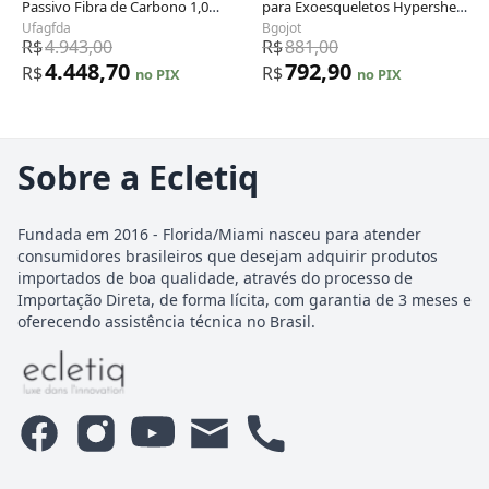
Passivo Fibra de Carbono 1,0
para Exoesqueletos Hypershell
kg 3 Níveis Assistência
Série X
Ufagfda
Bgojot
Reabilitação
R$
4.943,00
R$
881,00
4.448,70
792,90
R$
R$
no PIX
no PIX
Sobre a Ecletiq
Fundada em 2016 - Florida/Miami nasceu para atender
consumidores brasileiros que desejam adquirir produtos
importados de boa qualidade, através do processo de
Importação Direta, de forma lícita, com garantia de 3 meses e
oferecendo assistência técnica no Brasil.