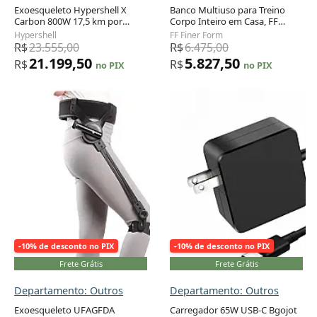
Exoesqueleto Hypershell X
Banco Multiuso para Treino
Carbon 800W 17,5 km por
Corpo Inteiro em Casa, FF
Adicionar ao carrinho
Adicionar ao carrinho
Carga 10 Modos IA IP54 2
FINER FORM, Preto
Hypershell
FF Finer Form
Baterias Anti-Cold
R$
23.555,00
R$
6.475,00
21.199,50
5.827,50
R$
R$
no PIX
no PIX
-10% de desconto no PIX
-10% de desconto no PIX
Frete Grátis
Frete Grátis
Departamento: Outros
Departamento: Outros
Exoesqueleto UFAGFDA
Carregador 65W USB-C Bgojot