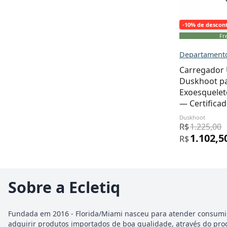
-10% de descon
Fre
Departamento
Carregador
Duskhoot p
Exoesquelet
— Certificad
Duskhoot
R$
1.225,00
1.102,5
R$
Sobre a Ecletiq
Fundada em 2016 - Florida/Miami nasceu para atender consumi
adquirir produtos importados de boa qualidade, através do pro