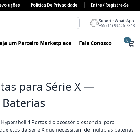
Devoluções
Politica De Privacidade
Entre / Registre-Se
Suporte WhatsApp
+55 (11) 99426-7313
0
eja um Parceiro Marketplace
Fale Conosco
tas para Série X —
 Baterias
Hypershell 4 Portas é o acessório essencial para
queletos da Série X que necessitam de múltiplas baterias