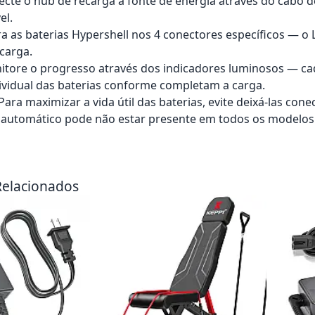
ecte o hub de recarga à fonte de energia através do cabo 
el.
ra as baterias Hypershell nos 4 conectores específicos — o 
carga.
itore o progresso através dos indicadores luminosos — c
vidual das baterias conforme completam a carga.
: Para maximizar a vida útil das baterias, evite deixá-las c
 automático pode não estar presente em todos os modelos
rrinho
Adicionar ao carrinho
Adici
Relacionados