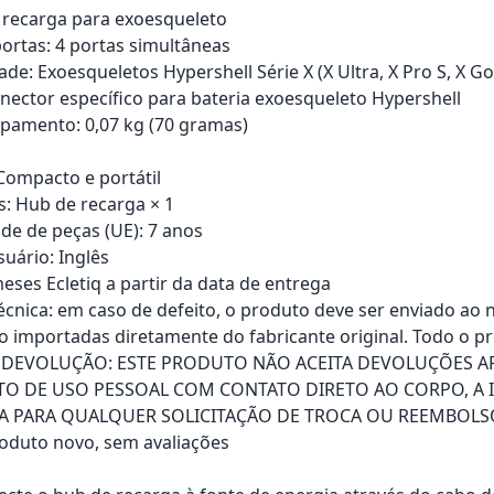
 recarga para exoesqueleto
rtas: 4 portas simultâneas
de: Exoesqueletos Hypershell Série X (X Ultra, X Pro S, X Go
nector específico para bateria exoesqueleto Hypershell
pamento: 0,07 kg (70 gramas)
ompacto e portátil
s: Hub de recarga × 1
ade de peças (UE): 7 anos
uário: Inglês
eses Ecletiq a partir da data de entrega
técnica: em caso de defeito, o produto deve ser enviado ao 
o importadas diretamente do fabricante original. Todo o pr
E DEVOLUÇÃO: ESTE PRODUTO NÃO ACEITA DEVOLUÇÕES A
O DE USO PESSOAL COM CONTATO DIRETO AO CORPO, A 
A PARA QUALQUER SOLICITAÇÃO DE TROCA OU REEMBOLS
roduto novo, sem avaliações