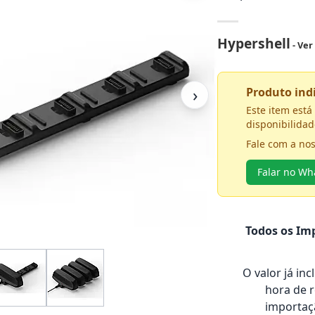
Hypershell
- Ver
›
Produto in
Este item est
disponibilidad
Fale com a no
Falar no W
Todos os Imp
O valor já in
hora de 
importaçã