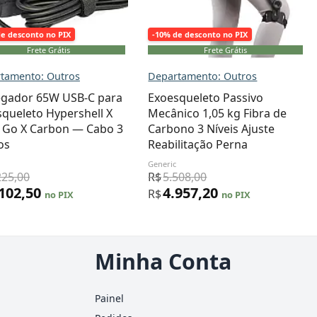
de desconto no PIX
-10% de desconto no PIX
Frete Grátis
Frete Grátis
tamento: Outros
Departamento: Outros
egador 65W USB-C para
Exoesqueleto Passivo
queleto Hypershell X
Mecânico 1,05 kg Fibra de
X Go X Carbon — Cabo 3
Carbono 3 Níveis Ajuste
os
Reabilitação Perna
Generic
225,00
R$
5.508,00
.102,50
4.957,20
R$
no PIX
no PIX
Minha Conta
Painel