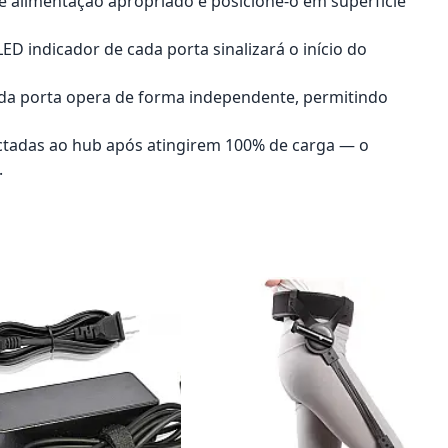
de alimentação apropriado e posicione-o em superfície
LED indicador de cada porta sinalizará o início do
ada porta opera de forma independente, permitindo
onectadas ao hub após atingirem 100% de carga — o
.
onar ao carrinho
Adicionar ao carrinho