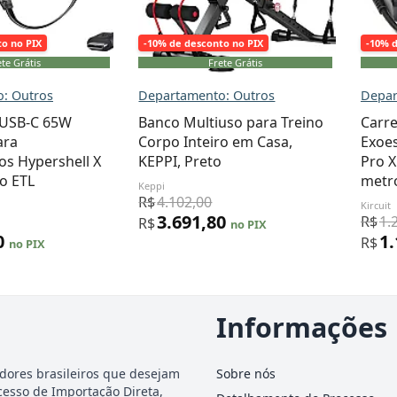
to no PIX
-10% de desconto no PIX
-10% 
te Grátis
Frete Grátis
: Outros
Departamento: Outros
Depar
 USB-C 65W
Banco Multiuso para Treino
Carr
ara
Corpo Inteiro em Casa,
Exoes
os Hypershell X
KEPPI, Preto
Pro 
o ETL
metr
Keppi
R$
4.102,00
Kircuit
3.691,80
R$
1.
R$
no PIX
0
1
R$
no PIX
Informações
dores brasileiros que desejam
Sobre nós
cesso de Importação Direta,