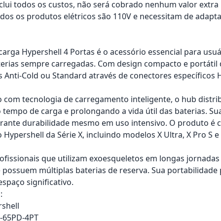
nclui todos os custos, não será cobrado nenhum valor extr
os os produtos elétricos são 110V e necessitam de adapta
arga Hypershell 4 Portas é o acessório essencial para usu
terias sempre carregadas. Com design compacto e portátil
as Anti-Cold ou Standard através de conectores específicos 
 com tecnologia de carregamento inteligente, o hub distrib
 tempo de carga e prolongando a vida útil das baterias. Su
rante durabilidade mesmo em uso intensivo. O produto é c
Hypershell da Série X, incluindo modelos X Ultra, X Pro S e
rofissionais que utilizam exoesqueletos em longas jornadas
 possuem múltiplas baterias de reserva. Sua portabilidade
spaço significativo.
:
shell
-65PD-4PT