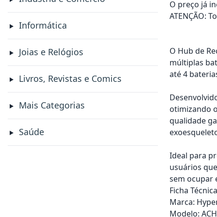
O preço já i
ATENÇÃO: Tod
Informática
O Hub de Rec
Joias e Relógios
múltiplas ba
até 4 bateri
Livros, Revistas e Comics
Desenvolvido
Mais Categorias
otimizando o
qualidade ga
Saúde
exoesqueleto 
Ideal para p
usuários que
sem ocupar e
Ficha Técnica
Marca: Hyper
Modelo: ACH