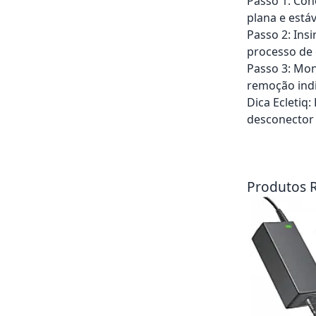
Passo 1: Con
plana e estáv
Passo 2: Insi
processo de 
Passo 3: Mon
remoção indi
Dica Ecletiq
desconector
Adicionar ao ca
Produtos 