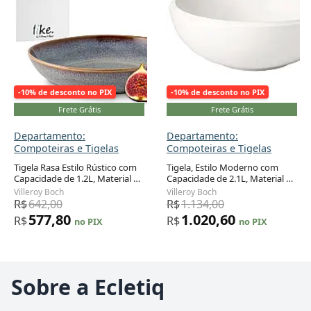
-10% de desconto no PIX
-10% de desconto no PIX
Frete Grátis
Frete Grátis
Departamento:
Departamento:
Compoteiras e Tigelas
Compoteiras e Tigelas
Tigela Rasa Estilo Rústico com
Tigela, Estilo Moderno com
Capacidade de 1.2L, Material de
Capacidade de 2.1L, Material de
Cerâmica e Formato Redondo,
Porcelana Premium e Formato
Villeroy Boch
Villeroy Boch
Villeroy Boch, Bege
Redondo, Villeroy Boch
R$
642,00
R$
1.134,00
577,80
1.020,60
R$
R$
no PIX
no PIX
Sobre a Ecletiq