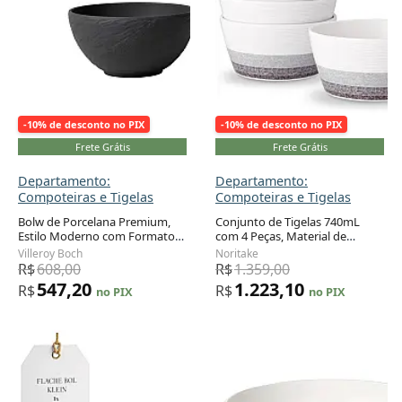
-10% de desconto no PIX
-10% de desconto no PIX
Frete Grátis
Frete Grátis
Departamento:
Departamento:
Compoteiras e Tigelas
Compoteiras e Tigelas
Bolw de Porcelana Premium,
Conjunto de Tigelas 740mL
Estilo Moderno com Formato
com 4 Peças, Material de
Adicionar ao carrinho
Adicionar ao carrinho
Redondo e Capacidade de
Porcelana e Formato Redondo,
Villeroy Boch
Noritake
600mL, Villeroy & Boch, Cinza
Noritake G038-500D, Branco e
R$
608,00
R$
1.359,00
Cinza
547,20
1.223,10
R$
R$
no PIX
no PIX